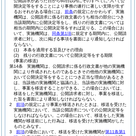
公開請求があった日から60日以内にそのすべてについて公
開決定等をすることにより事務の遂行に著しい支障が生ず
るおそれがある場合には、
前条
の規定にかかわらず、実施
機関は、公開請求に係る行政文書のうち相当の部分につき
当該期間内に公開決定等をし、残りの行政文書については
相当の期間内に公開決定等をすれば足りる。
この場合にお
いて、実施機関は、
同条第1項
に規定する期間内に、公開請
求者に対し、次に掲げる事項を書面により通知しなければ
ならない。
(1)
本条を適用する旨及びその理由
(2)
残りの行政文書について公開決定等をする期限
(事案の移送)
第14条
実施機関は、公開請求に係る行政文書が他の実施機
関により作成されたものであるときその他他の実施機関に
おいて公開決定等をすることにつき正当な理由があるとき
は、当該他の実施機関と協議の上、当該他の実施機関に対
し、事案を移送することができる。
この場合においては、
移送をした実施機関は、公開請求者に対し、事案を移送し
た旨を書面により通知しなければならない。
2
前項
の規定により事案が移送されたときは、移送を受けた
実施機関において、当該公開請求についての公開決定等を
しなければならない。
この場合において、移送をした実施
機関が移送前にした行為は、移送を受けた実施機関がした
ものとみなす。
3
前項
の場合において、移送を受けた実施機関が
第11条第1