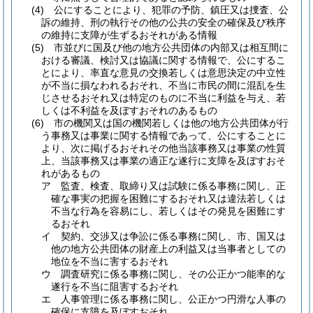
(4)
公にすることにより、犯罪の予防、鎮圧又は捜査、公
訴の維持、刑の執行その他の公共の安全の確保及び秩序
の維持に支障が生ずるおそれがある情報
(5)
市並びに国及び他の地方公共団体の内部又は相互間に
おける審議、検討又は協議に関する情報で、公にするこ
とにより、率直な意見の交換若しくは意思決定の中立性
が不当に損なわれるおそれ、不当に市民の間に混乱を生
じさせるおそれ又は特定のものに不当に利益を与え、若
しくは不利益を及ぼすおそれのあるもの
(6)
市の機関又は国の機関若しくは他の地方公共団体が行
う事務又は事業に関する情報であって、公にすることに
より、次に掲げるおそれその他当該事務又は事業の性質
上、当該事務又は事業の適正な遂行に支障を及ぼすおそ
れがあるもの
ア
監査、検査、取締り又は試験に係る事務に関し、正
確な事実の把握を困難にするおそれ又は違法若しくは
不当な行為を容易にし、若しくはその発見を困難にす
るおそれ
イ
契約、交渉又は争訟に係る事務に関し、市、国又は
他の地方公共団体の財産上の利益又は当事者としての
地位を不当に害するおそれ
ウ
調査研究に係る事務に関し、その公正かつ能率的な
遂行を不当に阻害するおそれ
エ
人事管理に係る事務に関し、公正かつ円滑な人事の
確保に支障を及ぼすおそれ