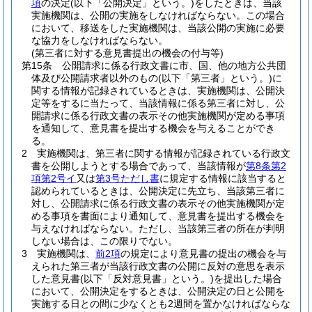
項
の決定
(以下「公開決定」という。)
をしたときは、当該
実施機関は、公開の実施をしなければならない。
この場合
において、移送をした実施機関は、当該公開の実施に必要
な協力をしなければならない。
(第三者に対する意見書提出の機会の付与等)
第15条
公開請求に係る行政文書に市、国、他の地方公共団
体及び公開請求者以外のもの
(以下「第三者」という。)
に
関する情報が記録されているときは、実施機関は、公開決
定等をするに当たって、当該情報に係る第三者に対し、公
開請求に係る行政文書の表示その他実施機関が定める事項
を通知して、意見書を提出する機会を与えることができ
る。
2
実施機関は、第三者に関する情報が記録されている行政文
書を公開しようとする場合であって、当該情報が
第8条第2
項第2号イ
又は
第3号ただし書
に規定する情報に該当すると
認められているときは、公開決定に先立ち、当該第三者に
対し、公開請求に係る行政文書の表示その他実施機関が定
める事項を書面により通知して、意見書を提出する機会を
与えなければならない。
ただし、当該第三者の所在が判明
しない場合は、この限りでない。
3
実施機関は、
前2項
の規定により意見書の提出の機会を与
えられた第三者が当該行政文書の公開に反対の意思を表示
した意見書
(以下「反対意見書」という。)
を提出した場合
において、公開決定をするときは、公開決定の日と公開を
実施する日との間に少なくとも2週間を置かなければならな