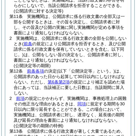
こととなるときは、実施機関は、当該行政文書の存否を明
らかにしないで、当該公開請求を拒否することができる。
(公開請求に対する決定等)
第11条
実施機関は、公開請求に係る行政文書の全部又は一
部を公開するときは、その旨を決定し、公開請求者に対
し、その旨及び公開の実施に関し実施機関が定める事項を
書面により通知しなければならない。
2
実施機関は、公開請求に係る行政文書の全部を公開しない
とき
(
前条
の規定により公開請求を拒否するとき、及び公開
請求に係る行政文書を保有していないときを含む。以下同
じ。)
は、公開をしない旨の決定をし、公開請求者に対し、
書面により通知しなければならない。
(公開決定等の期限)
第12条
前条各項
の決定
(以下「公開決定等」という。)
は、
公開請求のあった日から起算して30日以内にしなければな
らない。
ただし、
第6条第2項
の規定により補正を認めた場
合にあっては、当該補正に要した日数は、当該期間に算入
しない。
2
前項
の規定にかかわらず、実施機関は、事務処理上の困難
その他正当な理由があるときは、
同項
に規定する期間を30
日以内に限り延長することができる。
この場合において、
実施機関は、公開請求者に対し、遅滞なく、延長後の期間
及び延長の理由を書面により通知しなければならない。
(公開決定等の期限の特例)
第13条
公開請求に係る行政文書が著しく大量であるため、