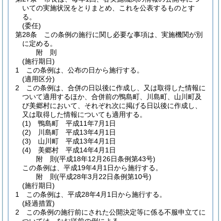
いての実施状況をとりまとめ、これを公表するものとす
る。
(委任)
第28条
この条例の施行に関し必要な事項は、実施機関が別
に定める。
附
則
(施行期日)
1
この条例は、公布の日から施行する。
(適用区分)
2
この条例は、合併の日以後に作成し、又は取得した情報に
ついて適用するほか、合併前の鴨島町、川島町、山川町及
び美郷村において、それぞれ次に掲げる日以後に作成し、
又は取得した情報についても適用する。
(1)
鴨島町 平成11年7月1日
(2)
川島町 平成13年4月1日
(3)
山川町 平成13年4月1日
(4)
美郷村 平成14年4月1日
附
則
(平成18年12月26日
条例第43号)
この条例は、平成19年4月1日から施行する。
附
則
(平成28年3月22日
条例第10号)
(施行期日)
1
この条例は、平成28年4月1日から施行する。
(経過措置)
2
この条例の施行前にされた公開決定等に係る不服申立てに