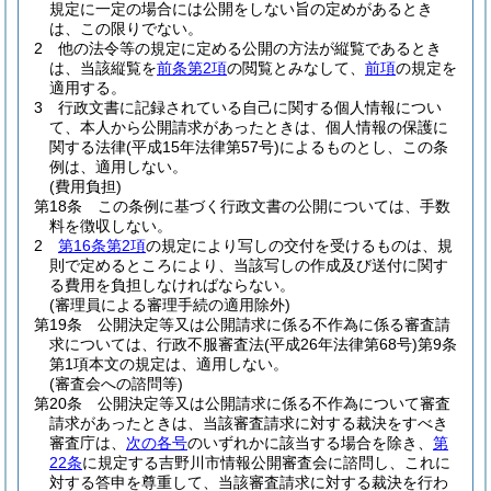
規定に一定の場合には公開をしない旨の定めがあるとき
は、この限りでない。
2
他の法令等の規定に定める公開の方法が縦覧であるとき
は、当該縦覧を
前条第2項
の閲覧とみなして、
前項
の規定を
適用する。
3
行政文書に記録されている自己に関する個人情報につい
て、本人から公開請求があったときは、個人情報の保護に
関する法律
(平成15年法律第57号)
によるものとし、この条
例は、適用しない。
(費用負担)
第18条
この条例に基づく行政文書の公開については、手数
料を徴収しない。
2
第16条第2項
の規定により写しの交付を受けるものは、規
則で定めるところにより、当該写しの作成及び送付に関す
る費用を負担しなければならない。
(審理員による審理手続の適用除外)
第19条
公開決定等又は公開請求に係る不作為に係る審査請
求については、行政不服審査法
(平成26年法律第68号)
第9条
第1項本文の規定は、適用しない。
(審査会への諮問等)
第20条
公開決定等又は公開請求に係る不作為について審査
請求があったときは、当該審査請求に対する裁決をすべき
審査庁は、
次の各号
のいずれかに該当する場合を除き、
第
22条
に規定する吉野川市情報公開審査会に諮問し、これに
対する答申を尊重して、当該審査請求に対する裁決を行わ