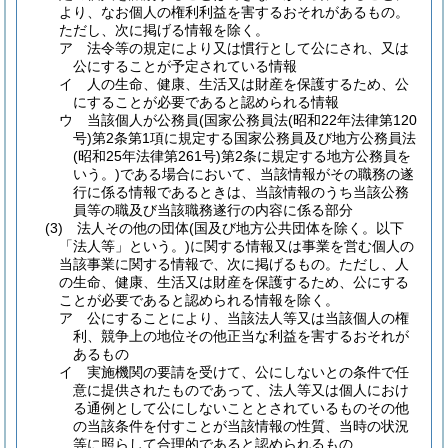
より、なお個人の権利利益を害するおそれがあるもの。
ただし、次に掲げる情報を除く。
ア
法令等の規定により又は慣行として公にされ、又は
公にすることが予定されている情報
イ
人の生命、健康、生活又は財産を保護するため、公
にすることが必要であると認められる情報
ウ
当該個人が公務員
(国家公務員法
(昭和22年法律第120
号)
第2条第1項に規定する国家公務員及び地方公務員法
(昭和25年法律第261号)
第2条に規定する地方公務員を
いう。)
である場合において、当該情報がその職務の遂
行に係る情報であるときは、当該情報のうち当該公務
員等の職及び当該職務遂行の内容に係る部分
(3)
法人その他の団体
(国及び地方公共団体を除く。以下
「法人等」という。)
に関する情報又は事業を営む個人の
当該事業に関する情報で、次に掲げるもの。
ただし、人
の生命、健康、生活又は財産を保護するため、公にする
ことが必要であると認められる情報を除く。
ア
公にすることにより、当該法人等又は当該個人の権
利、競争上の地位その他正当な利益を害するおそれが
あるもの
イ
実施機関の要請を受けて、公にしないとの条件で任
意に提供されたものであって、法人等又は個人におけ
る通例として公にしないこととされているものその他
の当該条件を付すことが当該情報の性質、当時の状況
等に照らして合理的であると認められるもの