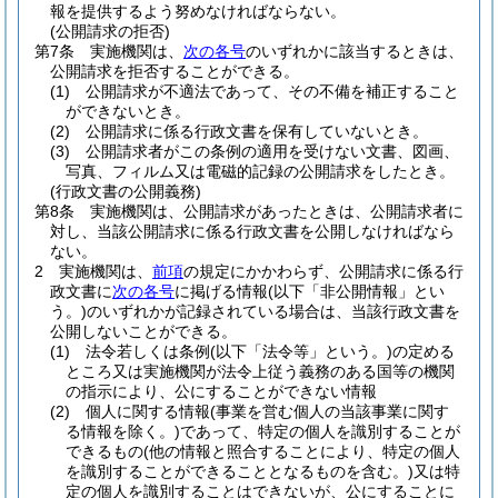
報を提供するよう努めなければならない。
(公開請求の拒否)
第7条
実施機関は、
次の各号
のいずれかに該当するときは、
公開請求を拒否することができる。
(1)
公開請求が不適法であって、その不備を補正すること
ができないとき。
(2)
公開請求に係る行政文書を保有していないとき。
(3)
公開請求者がこの条例の適用を受けない文書、図画、
写真、フィルム又は電磁的記録の公開請求をしたとき。
(行政文書の公開義務)
第8条
実施機関は、公開請求があったときは、公開請求者に
対し、当該公開請求に係る行政文書を公開しなければなら
ない。
2
実施機関は、
前項
の規定にかかわらず、公開請求に係る行
政文書に
次の各号
に掲げる情報
(以下「非公開情報」とい
う。)
のいずれかが記録されている場合は、当該行政文書を
公開しないことができる。
(1)
法令若しくは条例
(以下「法令等」という。)
の定める
ところ又は実施機関が法令上従う義務のある国等の機関
の指示により、公にすることができない情報
(2)
個人に関する情報
(事業を営む個人の当該事業に関す
る情報を除く。)
であって、特定の個人を識別することが
できるもの
(他の情報と照合することにより、特定の個人
を識別することができることとなるものを含む。)
又は特
定の個人を識別することはできないが、公にすることに