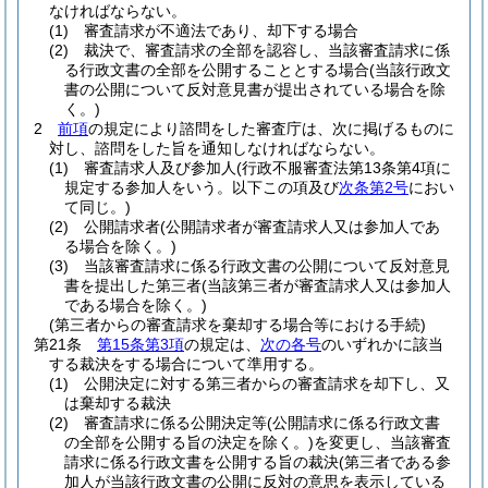
なければならない。
(1)
審査請求が不適法であり、却下する場合
(2)
裁決で、審査請求の全部を認容し、当該審査請求に係
る行政文書の全部を公開することとする場合
(当該行政文
書の公開について反対意見書が提出されている場合を除
く。)
2
前項
の規定により諮問をした審査庁は、次に掲げるものに
対し、諮問をした旨を通知しなければならない。
(1)
審査請求人及び参加人
(行政不服審査法第13条第4項に
規定する参加人をいう。以下この項及び
次条第2号
におい
て同じ。)
(2)
公開請求者
(公開請求者が審査請求人又は参加人であ
る場合を除く。)
(3)
当該審査請求に係る行政文書の公開について反対意見
書を提出した第三者
(当該第三者が審査請求人又は参加人
である場合を除く。)
(第三者からの審査請求を棄却する場合等における手続)
第21条
第15条第3項
の規定は、
次の各号
のいずれかに該当
する裁決をする場合について準用する。
(1)
公開決定に対する第三者からの審査請求を却下し、又
は棄却する裁決
(2)
審査請求に係る公開決定等
(公開請求に係る行政文書
の全部を公開する旨の決定を除く。)
を変更し、当該審査
請求に係る行政文書を公開する旨の裁決
(第三者である参
加人が当該行政文書の公開に反対の意思を表示している