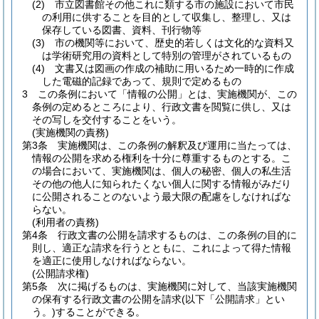
(2)
市立図書館その他これに類する市の施設において市民
の利用に供することを目的として収集し、整理し、又は
保存している図書、資料、刊行物等
(3)
市の機関等において、歴史的若しくは文化的な資料又
は学術研究用の資料として特別の管理がされているもの
(4)
文書又は図画の作成の補助に用いるため一時的に作成
した電磁的記録であって、規則で定めるもの
3
この条例において「情報の公開」とは、実施機関が、この
条例の定めるところにより、行政文書を閲覧に供し、又は
その写しを交付することをいう。
(実施機関の責務)
第3条
実施機関は、この条例の解釈及び運用に当たっては、
情報の公開を求める権利を十分に尊重するものとする。
こ
の場合において、実施機関は、個人の秘密、個人の私生活
その他の他人に知られたくない個人に関する情報がみだり
に公開されることのないよう最大限の配慮をしなければな
らない。
(利用者の責務)
第4条
行政文書の公開を請求するものは、この条例の目的に
則し、適正な請求を行うとともに、これによって得た情報
を適正に使用しなければならない。
(公開請求権)
第5条
次に掲げるものは、実施機関に対して、当該実施機関
の保有する行政文書の公開を請求
(以下「公開請求」とい
う。)
することができる。