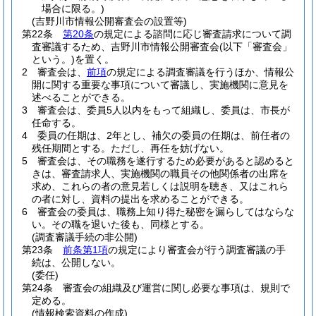
場合に限る。)
(吉野川市情報公開審査会の設置等)
第22条
第20条
の規定による諮問に応じ審査請求について調
査審議するため、吉野川市情報公開審査会
(以下「審査会」
という。)
を置く。
2
審査会は、
前項
の規定による調査審議を行うほか、情報公
開に関する重要な事項について審議し、実施機関に意見を
述べることができる。
3
審査会は、委員5人以内をもって組織し、委員は、市長が
任命する。
4
委員の任期は、2年とし、補欠の委員の任期は、前任者の
残任期間とする。
ただし、再任を妨げない。
5
審査会は、その職務を遂行するため必要があると認めると
きは、審査請求人、実施機関の職員その他関係者の出席を
求め、これらの者の意見若しくは説明を聴き、又はこれら
の者に対し、資料の提出を求めることができる。
6
審査会の委員は、職務上知り得た秘密を漏らしてはならな
い。
その職を退いた後も、同様とする。
(調査審議手続の非公開)
第23条
前条第1項
の規定により審査会が行う調査審議の手
続は、公開しない。
(委任)
第24条
審査会の組織及び運営に関し必要な事項は、規則で
定める。
(情報検索資料の作成)