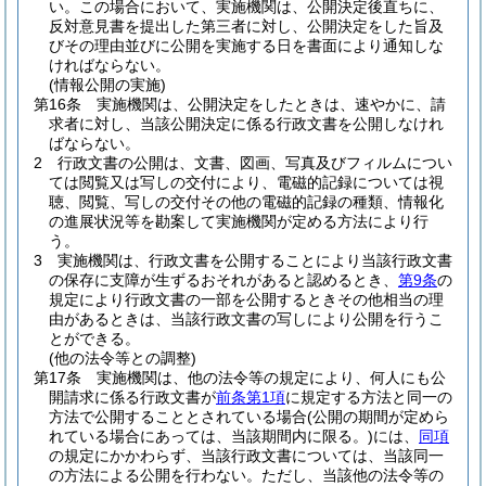
い。
この場合において、実施機関は、公開決定後直ちに、
反対意見書を提出した第三者に対し、公開決定をした旨及
びその理由並びに公開を実施する日を書面により通知しな
ければならない。
(情報公開の実施)
第16条
実施機関は、公開決定をしたときは、速やかに、請
求者に対し、当該公開決定に係る行政文書を公開しなけれ
ばならない。
2
行政文書の公開は、文書、図画、写真及びフィルムについ
ては閲覧又は写しの交付により、電磁的記録については視
聴、閲覧、写しの交付その他の電磁的記録の種類、情報化
の進展状況等を勘案して実施機関が定める方法により行
う。
3
実施機関は、行政文書を公開することにより当該行政文書
の保存に支障が生ずるおそれがあると認めるとき、
第9条
の
規定により行政文書の一部を公開するときその他相当の理
由があるときは、当該行政文書の写しにより公開を行うこ
とができる。
(他の法令等との調整)
第17条
実施機関は、他の法令等の規定により、何人にも公
開請求に係る行政文書が
前条第1項
に規定する方法と同一の
方法で公開することとされている場合
(公開の期間が定めら
れている場合にあっては、当該期間内に限る。)
には、
同項
の規定にかかわらず、当該行政文書については、当該同一
の方法による公開を行わない。
ただし、当該他の法令等の