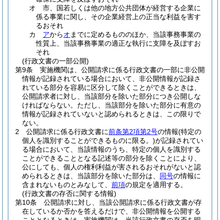
オ
市、国若しくは他の地方公共団体が経営する企業に
係る事業に関し、その企業経営上の正当な利益を害す
るおそれ
カ
ア
から
オ
までに定めるもののほか、当該事務事業の
性質上、当該事務事業の適正な執行に支障を及ぼすお
それ
(行政文書の一部公開)
第9条
実施機関は、公開請求に係る行政文書の一部に非公開
情報が記録されている場合において、非公開情報が記録さ
れている部分を容易に区分して除くことができるときは、
公開請求者に対し、当該部分を除いた部分につき公開しな
ければならない。
ただし、当該部分を除いた部分に有意の
情報が記録されていないと認められるときは、この限りで
ない。
2
公開請求に係る行政文書に
前条第2項第2号
の情報
(特定の
個人を識別することができるものに限る。)
が記録されてい
る場合において、当該情報のうち、特定の個人を識別する
ことができることとなる記述等の部分を除くことにより、
公にしても、個人の権利利益が害されるおそれがないと認
められるときは、当該部分を除いた部分は、
同号
の情報に
含まれないものとみなして、
前項
の規定を適用する。
(行政文書の存否に関する情報)
第10条
公開請求に対し、当該公開請求に係る行政文書が存
在しているか否かを答えるだけで、非公開情報を公開する