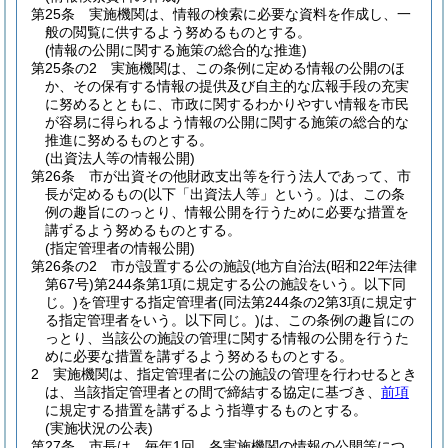
第25条
実施機関は、情報の検索に必要な資料を作成し、一
般の閲覧に供するよう努めるものとする。
(情報の公開に関する施策の総合的な推進)
第25条の2
実施機関は、この条例に定める情報の公開のほ
か、その保有する情報の提供及び自主的な広報手段の充実
に努めるとともに、市政に関するわかりやすい情報を市民
が容易に得られるよう情報の公開に関する施策の総合的な
推進に努めるものとする。
(出資法人等の情報公開)
第26条
市が出資その他財政支出等を行う法人であって、市
長が定めるもの
(以下「出資法人等」という。)
は、この条
例の趣旨にのっとり、情報公開を行うために必要な措置を
講ずるよう努めるものとする。
(指定管理者の情報公開)
第26条の2
市が設置する公の施設
(地方自治法
(昭和22年法律
第67号)
第244条第1項に規定する公の施設をいう。以下同
じ。)
を管理する指定管理者
(同法第244条の2第3項に規定す
る指定管理者をいう。以下同じ。)
は、この条例の趣旨にの
っとり、当該公の施設の管理に関する情報の公開を行うた
めに必要な措置を講ずるよう努めるものとする。
2
実施機関は、指定管理者に公の施設の管理を行わせるとき
は、当該指定管理者との間で締結する協定に基づき、
前項
に規定する措置を講ずるよう指導するものとする。
(実施状況の公表)
第27条
市長は、毎年1回、各実施機関の情報の公開等につ