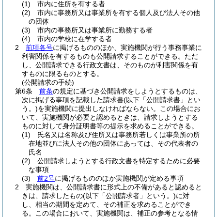
(1)
市内に住所を有する者
(2)
市内に事務所又は事業所を有する個人及び法人その他
の団体
(3)
市内の事務所又は事業所に勤務する者
(4)
市内の学校に在学する者
2
前項各号
に掲げるもののほか、実施機関が行う事務事業に
利害関係を有するものも公開請求することができる。
ただ
し、公開請求できる行政文書は、そのものが利害関係を有
すものに限るものとする。
(公開請求の手続)
第6条
前条
の規定に基づき公開請求をしようとするものは、
次に掲げる事項を記載した請求書
(以下「公開請求書」とい
う。)
を実施機関に提出しなければならない。
この場合にお
いて、実施機関が必要と認めるときは、請求しようとする
ものに対して身分証明書等の提示を求めることができる。
(1)
氏名又は名称及び住所又は事務所若しくは事業所の所
在地並びに法人その他の団体にあっては、その代表者の
氏名
(2)
公開請求しようとする行政文書を特定するために必要
な事項
(3)
前2号
に掲げるもののほか実施機関が定める事項
2
実施機関は、公開請求書に形式上の不備があると認めると
きは、請求したもの
(以下「公開請求者」という。)
に対
し、相当の期間を定めて、その補正を求めることができ
る。
この場合において、実施機関は、補正の参考となる情