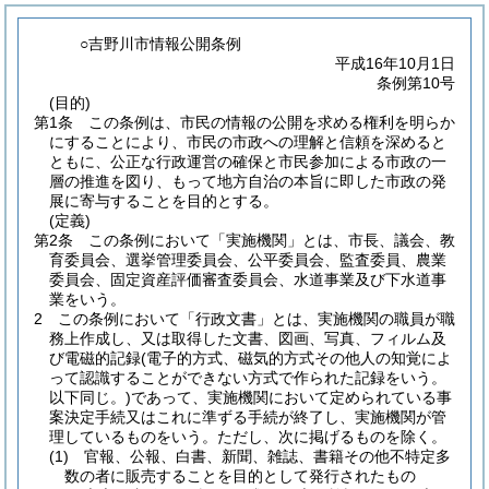
○吉野川市情報公開条例
平成16年10月1日
条例第10号
(目的)
第1条
この条例は、市民の情報の公開を求める権利を明らか
にすることにより、市民の市政への理解と信頼を深めると
ともに、公正な行政運営の確保と市民参加による市政の一
層の推進を図り、もって地方自治の本旨に即した市政の発
展に寄与することを目的とする。
(定義)
第2条
この条例において「実施機関」とは、市長、議会、教
育委員会、選挙管理委員会、公平委員会、監査委員、農業
委員会、固定資産評価審査委員会、水道事業及び下水道事
業をいう。
2
この条例において「行政文書」とは、実施機関の職員が職
務上作成し、又は取得した文書、図画、写真、フィルム及
び電磁的記録
(電子的方式、磁気的方式その他人の知覚によ
って認識することができない方式で作られた記録をいう。
以下同じ。)
であって、実施機関において定められている事
案決定手続又はこれに準ずる手続が終了し、実施機関が管
理しているものをいう。
ただし、次に掲げるものを除く。
(1)
官報、公報、白書、新聞、雑誌、書籍その他不特定多
数の者に販売することを目的として発行されたもの