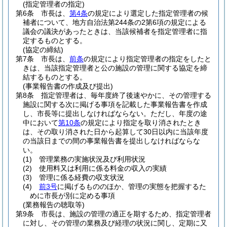
(指定管理者の指定)
第6条
市長は、
第4条
の規定により選定した指定管理者の候
補者について、地方自治法第244条の2第6項の規定による
議会の議決があったときは、当該候補者を指定管理者に指
定するものとする。
(協定の締結)
第7条
市長は、
前条
の規定により指定管理者の指定をしたと
きは、当該指定管理者と公の施設の管理に関する協定を締
結するものとする。
(事業報告書の作成及び提出)
第8条
指定管理者は、毎年度終了後速やかに、その管理する
施設に関する次に掲げる事項を記載した事業報告書を作成
し、市長等に提出しなければならない。
ただし、年度の途
中において
第10条
の規定により指定を取り消されたとき
は、その取り消された日から起算して30日以内に当該年度
の当該日までの間の事業報告書を提出しなければならな
い。
(1)
管理業務の実施状況及び利用状況
(2)
使用料又は利用に係る料金の収入の実績
(3)
管理に係る経費の収支状況
(4)
前3号
に掲げるもののほか、管理の実態を把握するた
めに市長が別に定める事項
(業務報告の聴取等)
第9条
市長は、施設の管理の適正を期するため、指定管理者
に対し、その管理の業務及び経理の状況に関し、定期に又