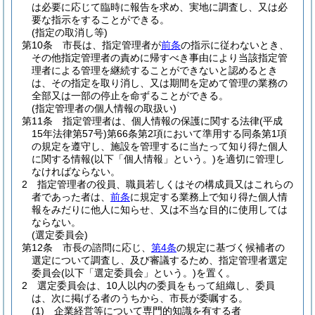
は必要に応じて臨時に報告を求め、実地に調査し、又は必
要な指示をすることができる。
(指定の取消し等)
第10条
市長は、指定管理者が
前条
の指示に従わないとき、
その他指定管理者の責めに帰すべき事由により当該指定管
理者による管理を継続することができないと認めるとき
は、その指定を取り消し、又は期間を定めて管理の業務の
全部又は一部の停止を命ずることができる。
(指定管理者の個人情報の取扱い)
第11条
指定管理者は、個人情報の保護に関する法律
(平成
15年法律第57号)
第66条第2項において準用する同条第1項
の規定を遵守し、施設を管理するに当たって知り得た個人
に関する情報
(以下「個人情報」という。)
を適切に管理し
なければならない。
2
指定管理者の役員、職員若しくはその構成員又はこれらの
者であった者は、
前条
に規定する業務上で知り得た個人情
報をみだりに他人に知らせ、又は不当な目的に使用しては
ならない。
(選定委員会)
第12条
市長の諮問に応じ、
第4条
の規定に基づく候補者の
選定について調査し、及び審議するため、指定管理者選定
委員会
(以下「選定委員会」という。)
を置く。
2
選定委員会は、10人以内の委員をもって組織し、委員
は、次に掲げる者のうちから、市長が委嘱する。
(1)
企業経営等について専門的知識を有する者