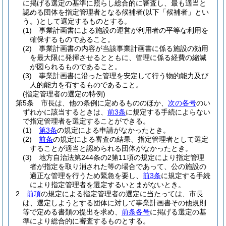
に掲げる選定の基準に照らし総合的に審査し、最も適当と
認める団体を指定管理者となる候補者
(以下「候補者」とい
う。)
として選定するものとする。
(1)
事業計画書による施設の運営が利用者の平等な利用を
確保するものであること。
(2)
事業計画書の内容が当該事業計画書に係る施設の効用
を最大限に発揮させるとともに、管理に係る経費の縮減
が図られるものであること。
(3)
事業計画書に沿った管理を安定して行う物的能力及び
人的能力を有するものであること。
(指定管理者の選定の特例)
第5条
市長は、他の条例に定めるもののほか、
次の各号
のい
ずれかに該当するときは、
前3条
に規定する手続によらない
で指定管理者を選定することができる。
(1)
第3条
の規定による申請がなかったとき。
(2)
前条
の規定による審査の結果、指定管理者として選定
することが適当と認められる団体がなかったとき。
(3)
地方自治法第244条の2第11項の規定により指定管理
者が指定を取り消された等の場合であって、公の施設の
適正な管理を行うため緊急を要し、
前3条
に規定する手続
により指定管理者を選定するいとまがないとき。
2
前項
の規定による指定管理者の選定に当たっては、市長
は、選定しようとする団体に対して事業計画書その他規則
等で定める書類の提出を求め、
前条各号
に掲げる選定の基
準により総合的に審査するものとする。