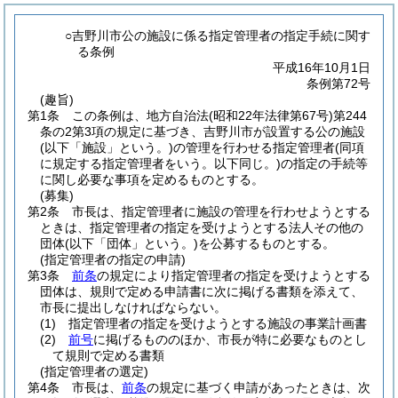
○吉野川市公の施設に係る指定管理者の指定手続に関す
る条例
平成16年10月1日
条例第72号
(趣旨)
第1条
この条例は、地方自治法
(昭和22年法律第67号)
第244
条の2第3項の規定に基づき、吉野川市が設置する公の施設
(以下「施設」という。)
の管理を行わせる指定管理者
(同項
に規定する指定管理者をいう。以下同じ。)
の指定の手続等
に関し必要な事項を定めるものとする。
(募集)
第2条
市長は、指定管理者に施設の管理を行わせようとする
ときは、指定管理者の指定を受けようとする法人その他の
団体
(以下「団体」という。)
を公募するものとする。
(指定管理者の指定の申請)
第3条
前条
の規定により指定管理者の指定を受けようとする
団体は、規則で定める申請書に次に掲げる書類を添えて、
市長に提出しなければならない。
(1)
指定管理者の指定を受けようとする施設の事業計画書
(2)
前号
に掲げるもののほか、市長が特に必要なものとし
て規則で定める書類
(指定管理者の選定)
第4条
市長は、
前条
の規定に基づく申請があったときは、次