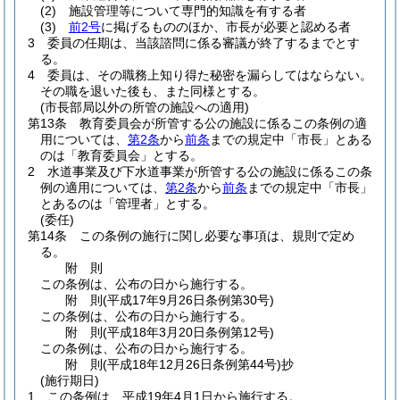
(2)
施設管理等について専門的知識を有する者
(3)
前2号
に掲げるもののほか、市長が必要と認める者
3
委員の任期は、当該諮問に係る審議が終了するまでとす
る。
4
委員は、その職務上知り得た秘密を漏らしてはならない。
その職を退いた後も、また同様とする。
(市長部局以外の所管の施設への適用)
第13条
教育委員会が所管する公の施設に係るこの条例の適
用については、
第2条
から
前条
までの規定中「市長」とある
のは「教育委員会」とする。
2
水道事業及び下水道事業が所管する公の施設に係るこの条
例の適用については、
第2条
から
前条
までの規定中「市長」
とあるのは「管理者」とする。
(委任)
第14条
この条例の施行に関し必要な事項は、規則で定め
る。
附
則
この条例は、公布の日から施行する。
附
則
(平成17年9月26日
条例第30号)
この条例は、公布の日から施行する。
附
則
(平成18年3月20日
条例第12号)
この条例は、公布の日から施行する。
附
則
(平成18年12月26日
条例第44号)
抄
(施行期日)
1
この条例は、平成19年4月1日から施行する。