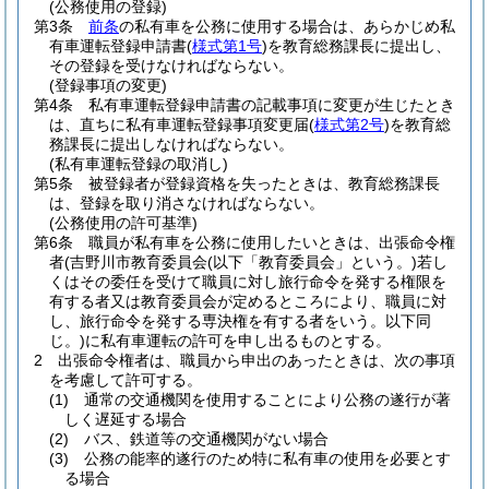
(公務使用の登録)
第3条
前条
の私有車を公務に使用する場合は、あらかじめ私
有車運転登録申請書
(
様式第1号
)
を教育総務課長に提出し、
その登録を受けなければならない。
(登録事項の変更)
第4条
私有車運転登録申請書の記載事項に変更が生じたとき
は、直ちに私有車運転登録事項変更届
(
様式第2号
)
を教育総
務課長に提出しなければならない。
(私有車運転登録の取消し)
第5条
被登録者が登録資格を失ったときは、教育総務課長
は、登録を取り消さなければならない。
(公務使用の許可基準)
第6条
職員が私有車を公務に使用したいときは、出張命令権
者
(吉野川市教育委員会
(以下「教育委員会」という。)
若し
くはその委任を受けて職員に対し旅行命令を発する権限を
有する者又は教育委員会が定めるところにより、職員に対
し、旅行命令を発する専決権を有する者をいう。以下同
じ。)
に私有車運転の許可を申し出るものとする。
2
出張命令権者は、職員から申出のあったときは、次の事項
を考慮して許可する。
(1)
通常の交通機関を使用することにより公務の遂行が著
しく遅延する場合
(2)
バス、鉄道等の交通機関がない場合
(3)
公務の能率的遂行のため特に私有車の使用を必要とす
る場合