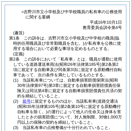
○吉野川市立小学校及び中学校職員の私有車の公務使用
に関する要綱
平成16年10月1日
教育委員会訓令第4号
(趣旨)
第1条
この訓令は、吉野川市立小学校及び中学校の職員
(臨
時的任用職員及び非常勤職員を含む。)
が私有車を公務に使
用する場合において必要な事項を定めるものとする。
(定義)
第2条
この訓令において「私有車」とは、職員が通勤に使用
している道路運送車両法
(昭和26年法律第185号)
第2条第2
項に規定する自動車及び同条第3項に規定する原動機付自転
車であって、次の条件を満たしているものとする。
(1)
当該私有車については、自動車損害賠償保障法
(昭和
30年法律第97号)
第3章に規定する自動車損害賠償責任保
険又は同法第4章に規定する自動車損害賠償責任共済の契
約を締結していること。
(2)
前号
に規定するもののほか、当該私有車
(道路交通法
(昭和35年法律第105号)
第2条第10号に規定する原動機付
自転車を除く。)
の運行によって他人の生命又は身体を害
したときの損害賠償について、対人無制限、対物1,000万
円以上の保険の契約を締結していること。
(3)
当該私有車の点検整備が十分行われていること。