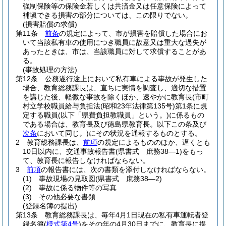
強制保険等の保険金若しくは共済金又は任意保険によって
補塡できる損害の部分については、この限りでない。
(損害賠償の求償)
第11条
前条
の規定によって、市が損害を賠償した場合にお
いて当該私有車の使用につき職員に故意又は重大な過失が
あったときは、市は、当該職員に対して求償することがあ
る。
(事故処理の方法)
第12条
公務遂行途上において私有車による事故が発生した
場合、教育総務課長は、直ちに実情を調査し、適切な措置
を講じた後、軽微な事故を除くほか、速やかに教育長
(市町
村立学校職員給与負担法
(昭和23年法律第135号)
第1条に規
定する職員
(以下「県費負担教職員」という。)
に係るもの
である場合は、教育長及び徳島県教育長。以下この条及び
次条
において同じ。)
にその状況を通報するものとする。
2
教育総務課長は、
前項
の規定によるもののほか、遅くとも
10日以内に、交通事故報告書
(県書式 庶務38―1)
をもっ
て、教育長に報告しなければならない。
3
前項
の報告書には、次の書類を添付しなければならない。
(1)
事故現場の見取図
(県書式 庶務38―2)
(2)
事故に係る物件等の写真
(3)
その他必要な書類
(登録名簿の提出)
第13条
教育総務課長は、毎年4月1日現在の私有車運転者登
録名簿
(
様式第4号
)
をその年の4月30日までに、教育長に提