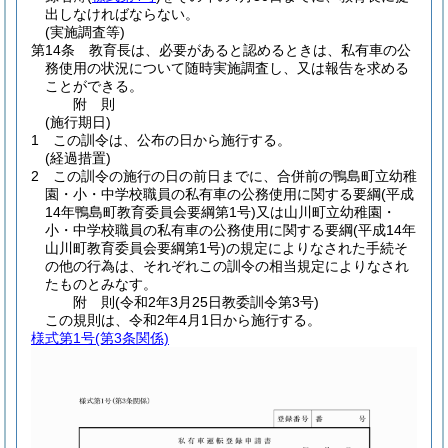
出しなければならない。
(実施調査等)
第14条
教育長は、必要があると認めるときは、私有車の公
務使用の状況について随時実施調査し、又は報告を求める
ことができる。
附
則
(施行期日)
1
この訓令は、公布の日から施行する。
(経過措置)
2
この訓令の施行の日の前日までに、合併前の鴨島町立幼稚
園・小・中学校職員の私有車の公務使用に関する要綱
(平成
14年鴨島町教育委員会要綱第1号)
又は山川町立幼稚園・
小・中学校職員の私有車の公務使用に関する要綱
(平成14年
山川町教育委員会要綱第1号)
の規定によりなされた手続そ
の他の行為は、それぞれこの訓令の相当規定によりなされ
たものとみなす。
附
則
(令和2年3月25日
教委訓令第3号)
この規則は、令和2年4月1日から施行する。
様式第1号
(第3条関係)