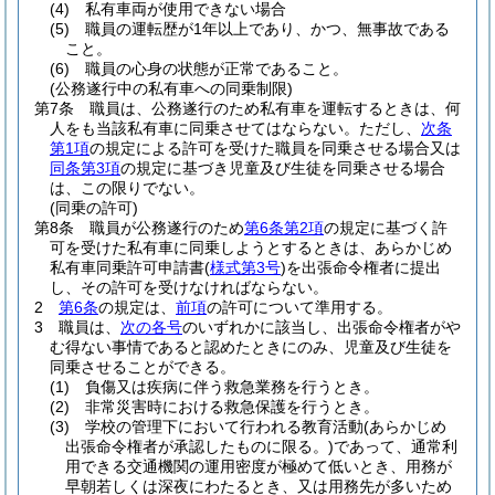
(4)
私有車両が使用できない場合
(5)
職員の運転歴が1年以上であり、かつ、無事故である
こと。
(6)
職員の心身の状態が正常であること。
(公務遂行中の私有車への同乗制限)
第7条
職員は、公務遂行のため私有車を運転するときは、何
人をも当該私有車に同乗させてはならない。
ただし、
次条
第1項
の規定による許可を受けた職員を同乗させる場合又は
同条第3項
の規定に基づき児童及び生徒を同乗させる場合
は、この限りでない。
(同乗の許可)
第8条
職員が公務遂行のため
第6条第2項
の規定に基づく許
可を受けた私有車に同乗しようとするときは、あらかじめ
私有車同乗許可申請書
(
様式第3号
)
を出張命令権者に提出
し、その許可を受けなければならない。
2
第6条
の規定は、
前項
の許可について準用する。
3
職員は、
次の各号
のいずれかに該当し、出張命令権者がや
む得ない事情であると認めたときにのみ、児童及び生徒を
同乗させることができる。
(1)
負傷又は疾病に伴う救急業務を行うとき。
(2)
非常災害時における救急保護を行うとき。
(3)
学校の管理下において行われる教育活動
(あらかじめ
出張命令権者が承認したものに限る。)
であって、通常利
用できる交通機関の運用密度が極めて低いとき、用務が
早朝若しくは深夜にわたるとき、又は用務先が多いため