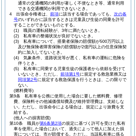
通常の交通機関の利用が著しく不便なとき等、通常利用
できる交通機関が利用できないとき。
4
出張命令権者は、
前項
に該当する場合であっても、
次の各
号
のいずれかに該当するときは児童及び生徒の同乗を許可
することができないものとする。
(1)
職員の運転経験が、3年に満たないとき。
(2)
私有車の整備状況が良好でないとき。
(3)
私有車について、搭乗者保険の賠償額が500万円以上
及び無保険者障害保険の賠償額が2億円以上の任意保険契
約に加入してないとき。
(4)
気象条件、道路状況等が悪く、私有車の運転に危険を
伴うとき。
(5)
私有車に同乗する児童生徒の保護者から依頼を受けて
いないとき。
ただし、
前項第1号
に規定する救急業務又は
同項第2号
に規定する救急保護を行うときは、この限りで
ない。
(燃料費等)
第9条
私有車を公務に使用した場合に要した燃料費、修理
費、保険料その他減価償却費及び維持管理費は、支給しな
い。
ただし、出張命令による場合は、規定により旅費を支
給する。
(他人への損害賠償)
第10条
職員が
第6条第2項
の規定に基づく許可を受けた私有
車を使用した場合において、過失によって他人に加えた損
害については、市が賠償する。
ただし、当該私有車に係る