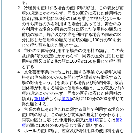
る。
2 冷暖房を使用する場合の使用料の額は、この表及び前
項の規定にかかわらず、同表の区分に応じた使用料の
額又は前項の額に100分の150を乗じて得た額(ホール
のうち舞台のみを利用する場合にあっては、舞台のみ
を利用する場合の同表の区分に応じた使用料の額又は
前項の額に、舞台及び客席を利用する場合の同表の区
分に応じた使用料の額又は前項の額に100分の50を乗
じて得た額を加えた額)とする。
3 市外の団体等が利用する場合の使用料の額は、この表
及び前2項の規定にかかわらず、同表の区分に応じた使
用料の額又は前2項の額に100分の150を乗じて得た額
とする。
4 文化芸術事業その他これに類する事業で入場料(入場
料その他名義のいかんを問わず入場者から徴収する入
場の対価をいう。)を徴収する場合及び宗教団体、政治
団体等が利用する場合の使用料の額は、この表及び前3
項の規定にかかわらず、同表の区分に応じた使用料の
額又は
第1項
若しくは
第2項
の額に100分の200を乗じて
得た額とする。
5 営業の宣伝その他これに類する目的で利用する場合の
使用料の額は、この表及び前4項の規定にかかわらず、
同表の区分に応じた使用料の額又は
第1項
若しくは
第2
項
の額に100分の400を乗じて得た額とする。
6 ホールの使用料は、控室及び備付用具の使用料を含む