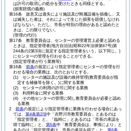
は許可の取消しの処分を受けたときも同様とする。
(損害賠償の義務)
第16条
故意又は過失により施設及び附属設備を損傷し、又
は滅失した者は、それによって生じた損害を賠償しなけれ
ばならない。
ただし、市長が特別の理由があると認めたと
きは、この限りでない。
(管理の代行)
第17条
教育委員会は、センターの管理運営上必要と認める
ときは、指定管理者
(地方自治法
(昭和22年法律第67号)
第
244条の2第3項に規定する指定管理者をいう。以下同じ。)
にセンターの管理を行わせることができる。
(指定管理者が行う業務等)
第18条
前条
の規定により指定管理者にセンターの管理を行
わせる場合の業務は、次のとおりとする。
(1)
センターの施設及び設備の維持管理
(教育委員会が指
定する補修等を除く。)
に関する業務
(2)
センターの利用の許可に関する業務
(3)
利用料金に関する業務
(4)
その他センターの管理に関し教育委員会が必要と認め
る業務
2
前条
の規定により指定管理者に業務を行わせる場合にあっ
ては、
第4条第2項
中「吉野川市教育委員会」とあるのは
「指定管理者」と、「臨時に」とあるのは「市長の承認を
得て臨時に」と、
第5条
中「教育委員会は、事情により」と
あるのは「指定管理者は、市長の承認を得て」と、
第6条
、