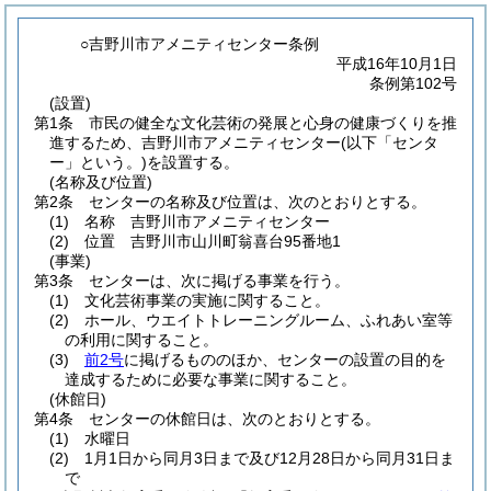
○吉野川市アメニティセンター条例
平成16年10月1日
条例第102号
(設置)
第1条
市民の健全な文化芸術の発展と心身の健康づくりを推
進するため、吉野川市アメニティセンター
(以下「センタ
ー」という。)
を設置する。
(名称及び位置)
第2条
センターの名称及び位置は、次のとおりとする。
(1)
名称 吉野川市アメニティセンター
(2)
位置 吉野川市山川町翁喜台95番地1
(事業)
第3条
センターは、次に掲げる事業を行う。
(1)
文化芸術事業の実施に関すること。
(2)
ホール、ウエイトトレーニングルーム、ふれあい室等
の利用に関すること。
(3)
前2号
に掲げるもののほか、センターの設置の目的を
達成するために必要な事業に関すること。
(休館日)
第4条
センターの休館日は、次のとおりとする。
(1)
水曜日
(2)
1月1日から同月3日まで及び12月28日から同月31日ま
で