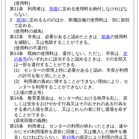
(使用料)
第11条
利用者は、
別表
に定める使用料を納付しなければな
らない。
2
前項
に定めるもののほか、附属設備の使用料は、別に規則
で定める。
(使用料の減免)
第12条
市長は、必要があると認めたときは、
前条
の使用料
を減額し、又は免除することができる。
(使用料の不還付)
第13条
既納の使用料は、還付しない。
ただし、市長は、
次
の各号
のいずれかに該当すると認めるときは、その全部又
は一部を還付することができる。
(1)
センターの管理上特に必要があると認め、市長が利用
の許可を取り消したとき。
(2)
利用者の責めに帰することができない理由により、セ
ンターを利用することができないとき。
(入場の禁止等)
第14条
教育委員会は、センター内における秩序を乱し、若
しくは安全をおびやかす行為又はそのおそれのある行為を
する者の入場を禁止し、又はこれらの者に対し退場を命ず
ることができる。
(原状回復の義務)
第15条
利用者は、センターの利用が終わったときは、速や
かにその利用場所を原状に回復し、又は搬入した物件を撤
去しなければならない。
第10条
の規定により利用の停止又