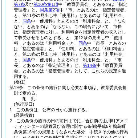
第7条
及び
第10条第1項
中「教育委員会」とあるのは「指定
管理者」と、
同条第2項
中「市」とあるのは「指定管理者」
と、第11条の見出し中「使用料」とあるのは「利用料金」
と、
同条
中「使用料」とあるのは「利用料金」と、「なら
ない」とあるのは「ならない。この場合において、市長
は、指定管理者に対し、利用料金を指定管理者の収入とし
て収受させるものとする」と、第12条の見出し中「使用
料」とあるのは「利用料金」と、
同条
中「市長」とあるの
は「指定管理者」と、「使用料」とあるのは「利用料金」
と、第13条の見出し中「使用料」とあるのは「利用料金」
と、
同条
中「使用料」とあるのは「利用料金」と、「市
長」とあるのは「指定管理者」と、
第14条
中「教育委員
会」とあるのは「指定管理者」として、これらの規定を適
用する。
(委任)
第19条
この条例の施行に関し必要な事項は、教育委員会規
則で定める。
附
則
(施行期日)
1
この条例は、公布の日から施行する。
(経過措置)
2
この条例の施行の日の前日までに、合併前の山川町アメニ
ティセンターの設置及び管理に関する条例
(平成5年鴨島町
条例第16号)
の規定よりなされた処分、手続きその他の行為
は、それぞれこの条例の相当規定によりなされたものとみ