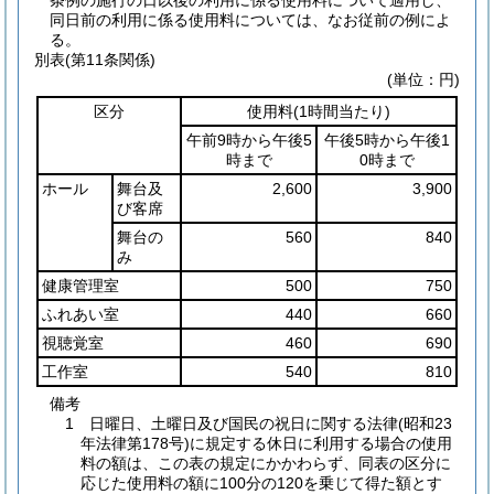
条例の施行の日以後の利用に係る使用料について適用し、
同日前の利用に係る使用料については、なお従前の例によ
る。
別表
(第11条関係)
(単位：円)
区分
使用料
(1時間当たり)
午前9時から午後5
午後5時から午後1
時まで
0時まで
ホール
舞台及
2,600
3,900
び客席
舞台の
560
840
み
健康管理室
500
750
ふれあい室
440
660
視聴覚室
460
690
工作室
540
810
備考
1 日曜日、土曜日及び国民の祝日に関する法律(昭和23
年法律第178号)に規定する休日に利用する場合の使用
料の額は、この表の規定にかかわらず、同表の区分に
応じた使用料の額に100分の120を乗じて得た額とす