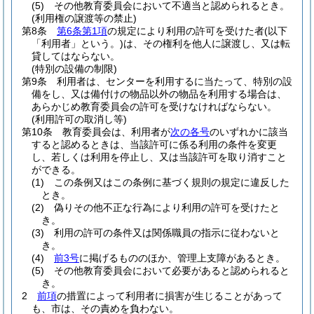
(5)
その他教育委員会において不適当と認められるとき。
(利用権の譲渡等の禁止)
第8条
第6条第1項
の規定により利用の許可を受けた者
(以下
「利用者」という。)
は、その権利を他人に譲渡し、又は転
貸してはならない。
(特別の設備の制限)
第9条
利用者は、センターを利用するに当たって、特別の設
備をし、又は備付けの物品以外の物品を利用する場合は、
あらかじめ教育委員会の許可を受けなければならない。
(利用許可の取消し等)
第10条
教育委員会は、利用者が
次の各号
のいずれかに該当
すると認めるときは、当該許可に係る利用の条件を変更
し、若しくは利用を停止し、又は当該許可を取り消すこと
ができる。
(1)
この条例又はこの条例に基づく規則の規定に違反した
とき。
(2)
偽りその他不正な行為により利用の許可を受けたと
き。
(3)
利用の許可の条件又は関係職員の指示に従わないと
き。
(4)
前3号
に掲げるもののほか、管理上支障があるとき。
(5)
その他教育委員会において必要があると認められると
き。
2
前項
の措置によって利用者に損害が生じることがあって
も、市は、その責めを負わない。