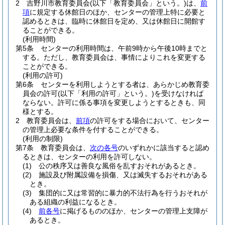
2
吉野川市教育委員会
(以下「教育委員会」という。)
は、
前
項
に規定する休館日のほか、センターの管理上特に必要と
認めるときは、臨時に休館日を定め、又は休館日に開館す
ることができる。
(利用時間)
第5条
センターの利用時間は、午前9時から午後10時までと
する。
ただし、教育委員会は、事情によりこれを変更する
ことができる。
(利用の許可)
第6条
センターを利用しようとする者は、あらかじめ教育委
員会の許可
(以下「利用の許可」という。)
を受けなければ
ならない。
許可に係る事項を変更しようとするときも、同
様とする。
2
教育委員会は、
前項
の許可をする場合において、センター
の管理上必要な条件を付することができる。
(利用の制限)
第7条
教育委員会は、
次の各号
のいずれかに該当すると認め
るときは、センターの利用を許可しない。
(1)
公の秩序又は善良な風俗を乱すおそれがあるとき。
(2)
施設及び附属設備を損傷、又は滅失するおそれがある
とき。
(3)
集団的に又は常習的に暴力的不法行為を行うおそれが
ある組織の利益になるとき。
(4)
前各号
に掲げるもののほか、センターの管理上支障が
あるとき。