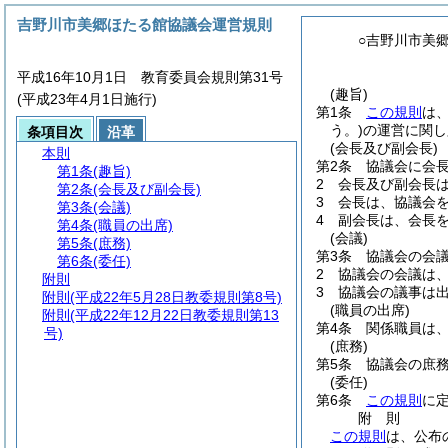
吉野川市美郷ほたる館協議会運営規則
○吉野川市美
平成16年10月1日 教育委員会規則第31号
(趣旨)
(平成23年4月1日施行)
第1条
この規則
は
う。)
の運営に関し
条項目次
沿革
(会長及び副会長)
本則
第2条
協議会に会
第1条
(趣旨)
2
会長及び副会長
第2条
(会長及び副会長)
3
会長は、協議会
第3条
(会議)
4
副会長は、会長
第4条
(職員の出席)
(会議)
第5条
(庶務)
第3条
協議会の会
第6条
(委任)
2
協議会の会議は、
附則
3
協議会の議事は
附則
(平成22年5月28日教委規則第8号)
(職員の出席)
附則
(平成22年12月22日教委規則第13
第4条
関係職員は
号)
(庶務)
第5条
協議会の庶
(委任)
第6条
この規則
に
附
則
この規則
は、公布