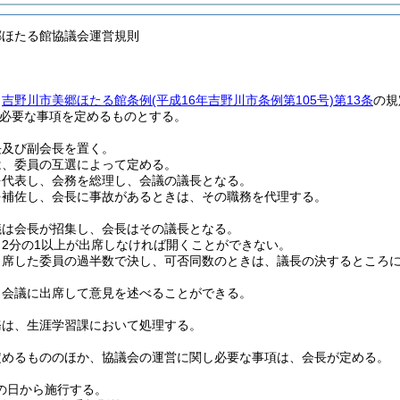
郷ほたる館協議会運営規則
、
吉野川市美郷ほたる館条例
(平成16年吉野川市条例第105号)
第13条
の規
必要な事項を定めるものとする。
長及び副会長を置く。
は、委員の互選によって定める。
を代表し、会務を総理し、会議の議長となる。
を補佐し、会長に事故があるときは、その職務を代理する。
議は会長が招集し、会長はその議長となる。
2分の1以上が出席しなければ開くことができない。
出席した委員の過半数で決し、可否同数のときは、議長の決するところ
、会議に出席して意見を述べることができる。
務は、生涯学習課において処理する。
定めるもののほか、協議会の運営に関し必要な事項は、会長が定める。
の日から施行する。