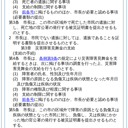
(3)
死亡者の遺族に関する事項
(4)
支給の制限に関する事項
(5)
前各号
に掲げるもののほか、市長が必要と認める事項
(必要書類の提出)
第3条
市長は、この市の区域外で死亡した市民の遺族に対
し、死亡地の官公署の発行する被災証明書を提出させるも
のとする。
2
市長は、市民でない遺族に対しては、遺族であることを証
明する書類を提出させるものとする。
第3章
災害障害見舞金の支給
(支給の手続)
第4条
市長は、
条例第9条
の規定により災害障害見舞金を支
給するときは、次に掲げる事項の調査を行った上、災害障
害見舞金の支給を行うものとする。
(1)
障害者の氏名、性別及び生年月日
(2)
障害の原因となる負傷又は疾病の状態となった年月日
及び負傷又は疾病の状況
(3)
障害の種類及び程度に関する事項
(4)
支給の制限に関する事項
(5)
前各号
に掲げるもののほか、市長が必要と認める事項
(必要書類の提出)
第5条
市長は、この市の区域外で障害の原因となる負傷又は
疾病の状態となった市民に対し、負傷し、又は疾病にかか
った地の官公署の発行する被災証明書を提出させるものと
する。