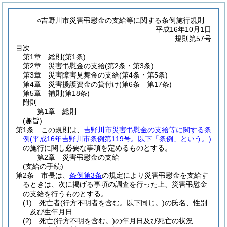
○吉野川市災害弔慰金の支給等に関する条例施行規則
平成16年10月1日
規則第57号
目次
第1章
総則
(第1条)
第2章
災害弔慰金の支給
(第2条・第3条)
第3章
災害障害見舞金の支給
(第4条・第5条)
第4章
災害援護資金の貸付け
(第6条―第17条)
第5章
補則
(第18条)
附則
第1章
総則
(趣旨)
第1条
この規則は、
吉野川市災害弔慰金の支給等に関する条
例
(平成16年吉野川市条例第119号。以下「条例」という。)
の施行に関し必要な事項を定めるものとする。
第2章
災害弔慰金の支給
(支給の手続)
第2条
市長は、
条例第3条
の規定により災害弔慰金を支給す
るときは、次に掲げる事項の調査を行った上、災害弔慰金
の支給を行うものとする。
(1)
死亡者
(行方不明者を含む。以下同じ。)
の氏名、性別
及び生年月日
(2)
死亡
(行方不明を含む。)
の年月日及び死亡の状況