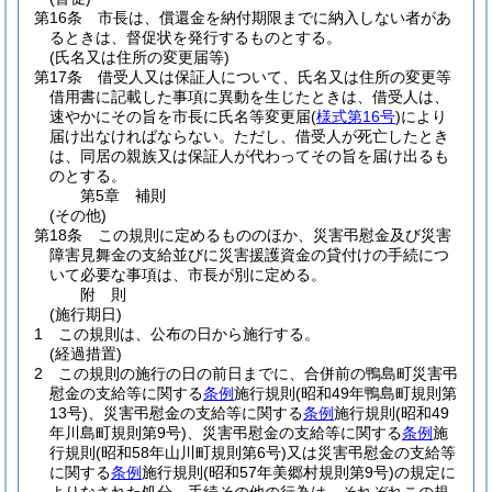
第16条
市長は、償還金を納付期限までに納入しない者があ
るときは、督促状を発行するものとする。
(氏名又は住所の変更届等)
第17条
借受人又は保証人について、氏名又は住所の変更等
借用書に記載した事項に異動を生じたときは、借受人は、
速やかにその旨を市長に氏名等変更届
(
様式第16号
)
により
届け出なければならない。
ただし、借受人が死亡したとき
は、同居の親族又は保証人が代わってその旨を届け出るも
のとする。
第5章
補則
(その他)
第18条
この規則に定めるもののほか、災害弔慰金及び災害
障害見舞金の支給並びに災害援護資金の貸付けの手続につ
いて必要な事項は、市長が別に定める。
附
則
(施行期日)
1
この規則は、公布の日から施行する。
(経過措置)
2
この規則の施行の日の前日までに、合併前の鴨島町災害弔
慰金の支給等に関する
条例
施行規則
(昭和49年鴨島町規則第
13号)
、災害弔慰金の支給等に関する
条例
施行規則
(昭和49
年川島町規則第9号)
、災害弔慰金の支給等に関する
条例
施
行規則
(昭和58年山川町規則第6号)
又は災害弔慰金の支給等
に関する
条例
施行規則
(昭和57年美郷村規則第9号)
の規定に