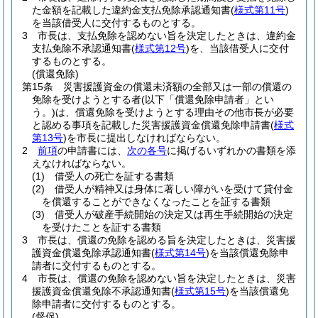
た金額を記載した違約金支払免除承認通知書
(
様式第11号
)
を当該借受人に交付するものとする。
3
市長は、支払免除を認めない旨を決定したときは、違約金
支払免除不承認通知書
(
様式第12号
)
を、当該借受人に交付
するものとする。
(償還免除)
第15条
災害援護資金の償還未済額の全部又は一部の償還の
免除を受けようとする者
(以下「償還免除申請者」とい
う。)
は、償還免除を受けようとする理由その他市長が必要
と認める事項を記載した災害援護資金償還免除申請書
(
様式
第13号
)
を市長に提出しなければならない。
2
前項
の申請書には、
次の各号
に掲げるいずれかの書類を添
えなければならない。
(1)
借受人の死亡を証する書類
(2)
借受人が精神又は身体に著しい障がいを受けて貸付金
を償還することができなくなったことを証する書類
(3)
借受人が破産手続開始の決定又は再生手続開始の決定
を受けたことを証する書類
3
市長は、償還の免除を認める旨を決定したときは、災害援
護資金償還免除承認通知書
(
様式第14号
)
を当該償還免除申
請者に交付するものとする。
4
市長は、償還の免除を認めない旨を決定したときは、災害
援護資金償還免除不承認通知書
(
様式第15号
)
を当該償還免
除申請者に交付するものとする。
(督促)