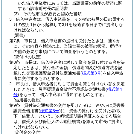
いた借入申込者にあっては、当該世帯の前年の所得に関
する当該市町村長の証明書
(3)
その他市長が必要と認めた書類
3
借入申込者は、借入申込書を、その者の被災の日の属する
月の翌月1日から起算して3月を経過する日までに提出しな
ければならない。
(調書)
第7条
市長は、借入申込書の提出を受けたときは、速やか
に、その内容を検討の上、当該世帯の被害の状況、所得そ
の他の必要な事項について調査を行うものとする。
(貸付けの決定)
第8条
市長は、借入申込者に対して資金を貸し付ける旨を決
定したときは、貸付金の金額、償還期間及び償還方法を記
載した災害援護資金貸付決定通知書
(
様式第3号
)
を借入申込
者に交付するものとする。
2
市長は、借入申込者に対して資金を貸し付けない旨を決定
したときは、災害援護資金貸付不承認決定通知書
(
様式第4
号
)
をもって、借入申込者に通知するものとする。
(借用書の提出)
第9条
貸付決定通知書の交付を受けた者は、速やかに災害援
護資金借用書
(
様式第5号
)
に、資金の貸付けを受けた者
(以
下「借受人」という。)
の印鑑証明書
(保証人を立てる場合
は、借受人及び保証人の印鑑証明書)
を添えて市長に提出し
なければならない。
(貸付金の交付)