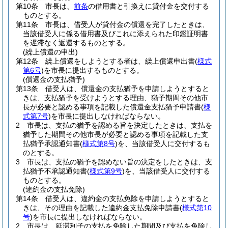
第10条
市長は、
前条
の借用書と引換えに貸付金を交付する
ものとする。
第11条
市長は、借受人が貸付金の償還を完了したときは、
当該借受人に係る借用書及びこれに添えられた印鑑証明書
を遅滞なく返還するものとする。
(繰上償還の申出)
第12条
繰上償還をしようとする者は、繰上償還申出書
(
様式
第6号
)
を市長に提出するものとする。
(償還金の支払猶予)
第13条
借受人は、償還金の支払猶予を申請しようとすると
きは、支払猶予を受けようとする理由、猶予期間その他市
長が必要と認める事項を記載した償還金支払猶予申請書
(
様
式第7号
)
を市長に提出しなければならない。
2
市長は、支払の猶予を認める旨を決定したときは、支払を
猶予した期間その他市長が必要と認める事項を記載した支
払猶予承認通知書
(
様式第8号
)
を、当該借受人に交付するも
のとする。
3
市長は、支払の猶予を認めない旨の決定をしたときは、支
払猶予不承認通知書
(
様式第9号
)
を、当該借受人に交付する
ものとする。
(違約金の支払免除)
第14条
借受人は、違約金の支払免除を申請しようとすると
きは、その理由を記載した違約金支払免除申請書
(
様式第10
号
)
を市長に提出しなければならない。
2
市長は、延滞利子の支払を免除した期間及び支払を免除し