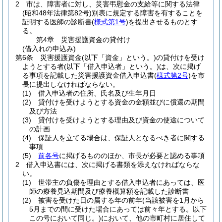
2
市は、障害者に対し、災害弔慰金の支給等に関する法律
(昭和48年法律第82号)
別表に規定する障害を有することを
証明する医師の診断書
(
様式第1号
)
を提出させるものとす
る。
第4章
災害援護資金の貸付け
(借入れの申込み)
第6条
災害援護資金
(以下「資金」という。)
の貸付けを受け
ようとする者
(以下「借入申込者」という。)
は、次に掲げ
る事項を記載した災害援護資金借入申込書
(
様式第2号
)
を市
長に提出しなければならない。
(1)
借入申込者の住所、氏名及び生年月日
(2)
貸付けを受けようとする資金の金額並びに償還の期間
及び方法
(3)
貸付けを受けようとする理由及び資金の使途について
の計画
(4)
保証人を立てる場合は、保証人となるべき者に関する
事項
(5)
前各号
に掲げるもののほか、市長が必要と認める事項
2
借入申込書には、次に掲げる書類を添えなければならな
い。
(1)
世帯主の負傷を理由とする借入申込者にあっては、医
師の療養見込期間及び療養概算額を記載した診断書
(2)
被害を受けた日の属する年の前年
(当該被害を1月から
5月までの間に受けた場合にあっては前々年とする。以下
この号において同じ。)
において、他の市町村に居住して