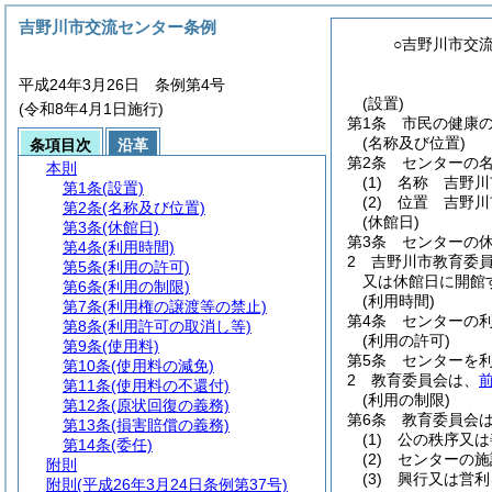
吉野川市交流センター条例
○吉野川市交
平成24年3月26日 条例第4号
(設置)
(令和8年4月1日施行)
第1条
市民の健康
(名称及び位置)
条項目次
沿革
第2条
センターの
本則
(1)
名称 吉野川
第1条
(設置)
(2)
位置 吉野川市
第2条
(名称及び位置)
(休館日)
第3条
(休館日)
第3条
センターの休
第4条
(利用時間)
2
吉野川市教育委
第5条
(利用の許可)
又は休館日に開館
第6条
(利用の制限)
(利用時間)
第7条
(利用権の譲渡等の禁止)
第4条
センターの利
第8条
(利用許可の取消し等)
(利用の許可)
第9条
(使用料)
第5条
センターを
第10条
(使用料の減免)
2
教育委員会は、
第11条
(使用料の不還付)
(利用の制限)
第12条
(原状回復の義務)
第6条
教育委員会
第13条
(損害賠償の義務)
(1)
公の秩序又は
第14条
(委任)
(2)
センターの施
附則
(3)
興行又は営利
附則
(平成26年3月24日条例第37号)