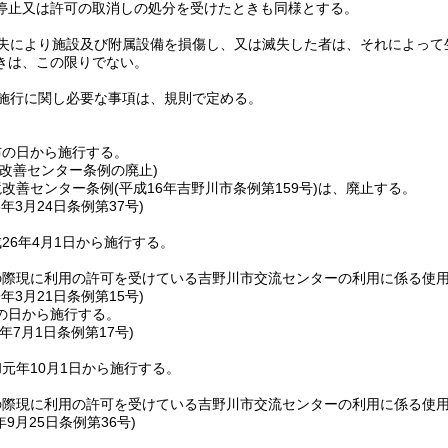
停止又は許可の取消しの処分を受けたときも同様とする。
失により施設及び附属設備を損傷し、又は滅失した者は、それによって
きは、この限りでない。
施行に関し必要な事項は、規則で定める。
布の日から施行する。
境改善センター条例の廃止)
境改善センター条例
(平成16年吉野川市条例第159号)
は、廃止する。
6年3月24日
条例第37号)
26年4月1日から施行する。
の際現に利用の許可を受けている吉野川市交流センターの利用に係る使
9年3月21日
条例第15号)
の日から施行する。
年7月1日
条例第17号)
元年10月1日から施行する。
の際現に利用の許可を受けている吉野川市交流センターの利用に係る使
年9月25日
条例第36号)