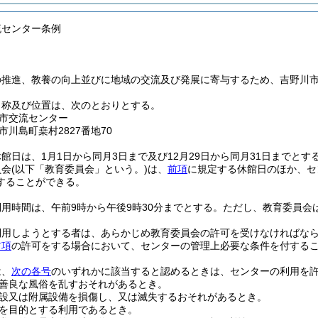
流センター条例
の推進、教養の向上並びに地域の交流及び発展に寄与するため、吉野川
名称及び位置は、次のとおりとする。
市交流センター
川島町桒村2827番地70
館日は、1月1日から同月3日まで及び12月29日から同月31日までとす
員会
(以下「教育委員会」という。)
は、
前項
に規定する休館日のほか、セ
することができる。
用時間は、午前9時から午後9時30分までとする。
ただし、教育委員会
利用しようとする者は、あらかじめ教育委員会の許可を受けなければな
前項
の許可をする場合において、センターの管理上必要な条件を付する
は、
次の各号
のいずれかに該当すると認めるときは、センターの利用を
善良な風俗を乱すおそれがあるとき。
設又は附属設備を損傷し、又は滅失するおそれがあるとき。
を目的とする利用であるとき。