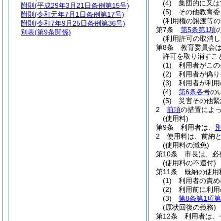
(4)
集団的に又は
附則
(平成29年3月21日条例第15号)
(5)
その他教育委
附則
(令和元年7月1日条例第17号)
(利用権の譲渡等の
附則
(令和7年9月25日条例第36号)
第7条
第5条第1項
別表
(第9条関係)
(利用許可の取消し
第8条
教育委員会
許可を取り消すこ
(1)
利用者がこの
(2)
利用者が偽り
(3)
利用者が利用
(4)
第6条各号
の
(5)
災害その他緊
2
前項
の措置によ
(使用料)
第9条
利用者は、
2
使用料は、前納
(使用料の減免)
第10条
市長は、必
(使用料の不還付)
第11条
既納の使用
(1)
利用者の責め
(2)
利用前に利用
(3)
第8条第1項第
(原状回復の義務)
第12条
利用者は、