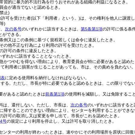
常習的に暴力的不法行為を行うおそれがある組織の利益になるとき。
員会が適当でないと認めるとき。
禁止)
の許可を受けた者
(以下「利用者」という。)
は、その権利を他人に譲渡し
等)
は、
次の各号
のいずれかに該当するときは、
第5条第1項
の許可に係る条
とができる。
条例又はこの条例に基づく規程若しくは命令に違反したとき。
その他不正な行為により利用の許可を受けたとき。
の許可の条件に違反したとき。
いずれかに該当することとなったとき。
急かつやむを得ない理由により、教育委員会が特に必要があると認めた
って利用者に損害が生じることがあっても、市は、その責めを負わない
別表
に定める使用料を納付しなければならない。
とする。
ただし、市長が特に必要であると認めるときは、この限りでな
要があると認めたときは
前条第1項
の使用料を減額し、又は免除するこ
料は、還付しない。
ただし、市長は、
次の各号
のいずれかに該当すると
に帰することのできない理由により、センターを利用することができな
の許可の取消し又は変更を申し出て、市長がこれを認めたとき。
4号
の規定により利用を停止し、又は許可を取り消したとき。
センターの利用が終わったときは、速やかにその利用場所を原状に回復