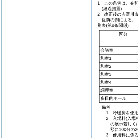
1
この条例は、令和
(経過措置)
2
改正後の吉野川
従前の例による。
別表
(第9条関係)
区分
会議室
和室1
和室2
和室3
和室4
調理室
多目的ホール
備考
1 冷暖房を使
2 入場料(入
の展示若しく
額に100分の
3 使用料に係