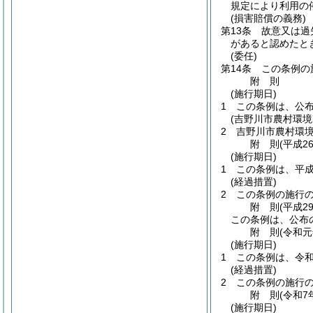
規定により利用の
(損害賠償の義務)
第13条
故意又は過
があると認めたと
(委任)
第14条
この条例の
附
則
(施行期日)
1
この条例は、公
(吉野川市農村環
2
吉野川市農村環
附
則
(平成2
(施行期日)
1
この条例は、平成
(経過措置)
2
この条例の施行
附
則
(平成2
この条例は、公布
附
則
(令和元
(施行期日)
1
この条例は、令和
(経過措置)
2
この条例の施行
附
則
(令和7
(施行期日)