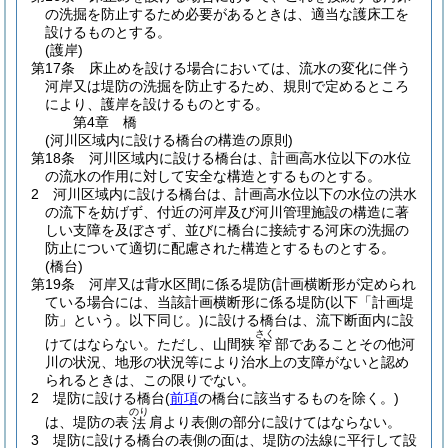
の洗掘を防止するため必要があるときは、適当な護床工を
設けるものとする。
(護岸)
第17条
床止めを設ける場合においては、流水の変化に伴う
河岸又は堤防の洗掘を防止するため、規則で定めるところ
により、護岸を設けるものとする。
第4章
橋
(河川区域内に設ける橋台の構造の原則)
第18条
河川区域内に設ける橋台は、計画高水位以下の水位
の流水の作用に対して安全な構造とするものとする。
2
河川区域内に設ける橋台は、計画高水位以下の水位の洪水
の流下を妨げず、付近の河岸及び河川管理施設の構造に著
しい支障を及ぼさず、並びに橋台に接続する河床の洗掘の
防止について適切に配慮された構造とするものとする。
(橋台)
第19条
河岸又は背水区間に係る堤防(計画横断形が定められ
ている場合には、当該計画横断形に係る堤防
(以下「計画堤
防」という。以下同じ。)
に設ける橋台は、流下断面内に設
さく
けてはならない。ただし、山間狭
部であることその他河
窄
川の状況、地形の状況等により治水上の支障がないと認め
られるときは、この限りでない。
2
堤防に設ける橋台
(
前項
の橋台に該当するものを除く。)
のり
は、堤防の表
肩より表側の部分に設けてはならない。
法
3
堤防に設ける橋台の表側の面は、堤防の法線に平行して設