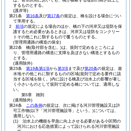
は、背水区間においても、橋が横断する堤防の高さ以上と
するものとする。
(護岸等)
第21条
第16条
及び
第17条
の規定は、橋を設ける場合につい
て準用する。
2
前項
の規定による場合のほか、橋の下の河岸又は堤防を保
護するため必要があるときは、河岸又は堤防をコンクリー
トその他これに類するもので覆うものとする。
(管理用通路の構造の保全)
第22条
橋
(取付部を含む。)
は、規則で定めるところによ
り、管理用通路の構造に支障を及ぼさない構造とするもの
とする。
(適用除外)
第23条
第19条第1項
から
第3項
まで及び
第20条
の規定は、遊
水地その他これに類するものの区域
(規則で定める要件に該
当する区域を除く。)
内に設ける橋及び治水上の影響が著し
く小さいものとして規則で定める橋については、適用しな
い。
第5章
雑則
(適用除外)
第24条
この条例
の規定は、次に掲げる河川管理施設又は許
可工作物
(以下「河川管理施設等」という。)
については、
適用しない。
(1)
治水上の機能を早急に向上させる必要がある小区間の
河川における応急措置によって設けられる河川管理施設