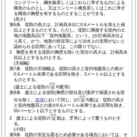
コンクリート、鋼矢板若しくはこれらに準ずるものによる
構造のものとし、又はコンリート構造若しくはこれに準ず
る構造の胸壁を有するものとすることができる。
(高さ)
第6条
堤防の高さは、計画高水位に0.6メートルを加えた値
以上とするものとする。
ただし、堤防に隣接する堤内の土
地の地盤高
(以下「堤内地盤高」という。)
が計画高水位よ
り高く、かつ、地形の状況等により治水上の支障がないと
認められる区間にあっては、この限りでない。
2
胸壁を有する堤防の胸壁を除いた部分の高さは、計画高水
位以上とするものとする。
(天端幅)
第7条
堤防の天端幅は、堤防の高さと堤内地盤高との差が
0.6メートル未満である区間を除き、3メートル以上とする
ものとする。
のり
(盛土による堤防の
勾配等)
法
第8条
盛土による堤防
(胸壁の部分及び護岸で保護される部
のり
分を除く。
次項
において同じ。)
の
勾配は、堤防の高さ
法
と堤内地盤高との差が0.6メートル未満である区間を除き、
50パーセント以下とするものとする。
のり
2
盛土による堤防の
面は、芝等によって覆うものとす
法
る。
(小段)
第9条
堤防の安定を図るため必要がある場合においては、そ