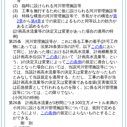
等
(2)
臨時に設けられる河川管理施設等
(3)
工事を施行するために仮に設けられる河川管理施設等
(4)
特殊な構造の河川管理施設等で、市長がその構造が
第
2章
から
第4章
までの規定によるものと同等以上の効力が
あると認めるもの
(計画高水流量等の決定又は変更があった場合の適用の特
例)
第25条
河川管理施設等が、これに係る工事の着手
(許可工作
物にあっては、法第26条第1項の許可。以下
この条
におい
て同じ。)
があった後における計画高水流量、計画横断形又
は計画高水位
(以下
この条
において「計画高水流量等」とい
う。)
の決定又は変更によって
この条例
の規定に適合しない
こととなった場合においては、当該河川管理施設等につい
ては、当該計画高水流量等の決定又は変更がなかったもの
とみなして当該規定を適用する。
ただし、工事の着手が当
該計画高水流量等の決定又は変更後である改築
(災害復旧又
は応急措置として行われるものを除く。)
に係る河川管理施
設等については、この限りでない。
(小河川の特例)
第26条
計画高水流量が1秒間につき100立方メートル未満の
小河川に設ける河川管理施設等については、規則で定める
ところにより、
この条例
の規定によらないものとすること
ができる。
附
則