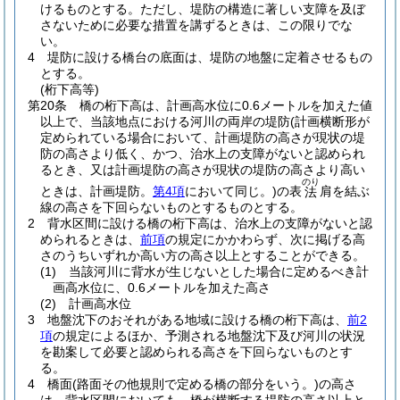
けるものとする。
ただし、堤防の構造に著しい支障を及ぼ
さないために必要な措置を講ずるときは、この限りでな
い。
4
堤防に設ける橋台の底面は、堤防の地盤に定着させるもの
とする。
(桁下高等)
第20条
橋の桁下高は、計画高水位に0.6メートルを加えた値
以上で、当該地点における河川の両岸の堤防
(計画横断形が
定められている場合において、計画堤防の高さが現状の堤
防の高さより低く、かつ、治水上の支障がないと認められ
るとき、又は計画堤防の高さが現状の堤防の高さより高い
のり
ときは、計画堤防。
第4項
において同じ。)
の表
肩を結ぶ
法
線の高さを下回らないものとするものとする。
2
背水区間に設ける橋の桁下高は、治水上の支障がないと認
められるときは、
前項
の規定にかかわらず、次に掲げる高
さのうちいずれか高い方の高さ以上とすることができる。
(1)
当該河川に背水が生じないとした場合に定めるべき計
画高水位に、0.6メートルを加えた高さ
(2)
計画高水位
3
地盤沈下のおそれがある地域に設ける橋の桁下高は、
前2
項
の規定によるほか、予測される地盤沈下及び河川の状況
を勘案して必要と認められる高さを下回らないものとす
る。
4
橋面
(路面その他規則で定める橋の部分をいう。)
の高さ