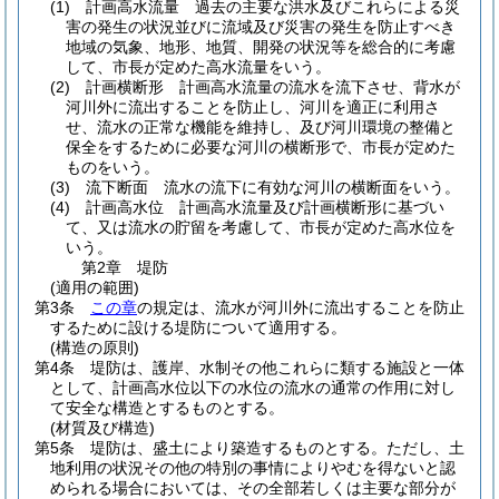
(1)
計画高水流量 過去の主要な洪水及びこれらによる災
害の発生の状況並びに流域及び災害の発生を防止すべき
地域の気象、地形、地質、開発の状況等を総合的に考慮
して、市長が定めた高水流量をいう。
(2)
計画横断形 計画高水流量の流水を流下させ、背水が
河川外に流出することを防止し、河川を適正に利用さ
せ、流水の正常な機能を維持し、及び河川環境の整備と
保全をするために必要な河川の横断形で、市長が定めた
ものをいう。
(3)
流下断面 流水の流下に有効な河川の横断面をいう。
(4)
計画高水位 計画高水流量及び計画横断形に基づい
て、又は流水の貯留を考慮して、市長が定めた高水位を
いう。
第2章
堤防
(適用の範囲)
第3条
この章
の規定は、流水が河川外に流出することを防止
するために設ける堤防について適用する。
(構造の原則)
第4条
堤防は、護岸、水制その他これらに類する施設と一体
として、計画高水位以下の水位の流水の通常の作用に対し
て安全な構造とするものとする。
(材質及び構造)
第5条
堤防は、盛土により築造するものとする。
ただし、土
地利用の状況その他の特別の事情によりやむを得ないと認
められる場合においては、その全部若しくは主要な部分が