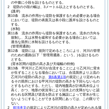
の中腹に小段を設けるものとする。
2
堤防の小段の幅は、3メートル以上とするものとする。
(護岸)
第10条
流水の作用から堤防を保護するため必要がある場合
においては、堤防の表面又は表小段に護岸を設けるものと
する。
(水制)
第11条
流水の作用から堤防を保護するため、流水の方向を
規制し、又は水勢を緩和する必要がある場合においては、
適当な箇所に水制を設けるものとする。
(管理用通路)
第12条
堤防には、規則で定めるところにより、河川の管理
のための通路
(以下「管理用通路」という。)
を設けるもの
とする。
(背水区間の堤防の高さ及び天端幅の特例)
第13条
甲河川と乙河川が合流することにより乙河川に背水
が生ずることとなる場合においては、合流箇所より上流の
乙河川の堤防の高さは、
第6条第1項
の規定により定められ
るその箇所における甲河川の堤防の高さを下回らないもの
とするものとする。
ただし、堤内地盤高が計画高水位より
高く、かつ、地形の状況等により治水上の支障がないと認
められる区間及び逆流を防止する施設によって背水が生じ
ないようにすることができる区間にあっては、この限りで
ない。
2
前項本文
の規定により乙河川の堤防の高さが定められる場