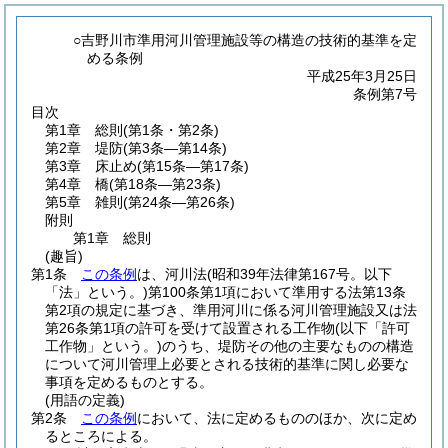
○吉野川市準用河川管理施設等の構造の技術的基準を定
める条例
平成25年3月25日
条例第7号
目次
第1章
総則
(第1条・第2条)
第2章
堤防
(第3条―第14条)
第3章
床止め
(第15条―第17条)
第4章
橋
(第18条―第23条)
第5章
雑則
(第24条―第26条)
附則
第1章
総則
(趣旨)
第1条
この条例
は、河川法
(昭和39年法律第167号。以下
「法」という。)
第100条第1項において準用する法第13条
第2項の規定に基づき、準用河川に係る河川管理施設又は法
第26条第1項の許可を受けて設置される工作物
(以下「許可
工作物」という。)
のうち、堤防その他の主要なものの構造
について河川管理上必要とされる技術的基準に関し必要な
事項を定めるものとする。
(用語の定義)
第2条
この条例
において、法に定めるもののほか、次に定め
るところによる。