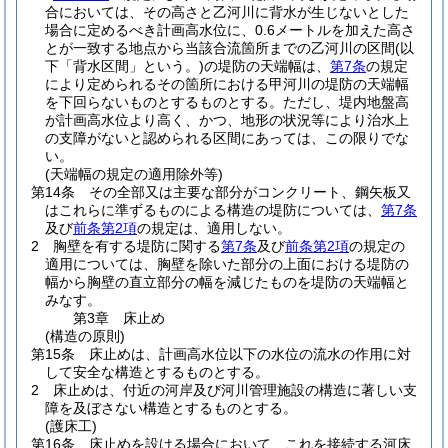
合においては、その高さと乙河川に背水が生じないとした
場合に定めるべき計画高水位に、0.6メートルを加えた高さ
とが一致する地点から当該合流箇所までの乙河川の区間
(以
下「背水区間」という。)
の堤防の天端幅は、
第7条
の規定
により定められるその箇所における甲河川の堤防の天端幅
を下回らないものとするものとする。
ただし、堤内地盤高
が計画高水位より高く、かつ、地形の状況等により治水上
の支障がないと認められる区間にあっては、この限りでな
い。
(天端幅の規定の適用除外等)
第14条
その全部又は主要な部分がコンクリート、鋼矢板又
はこれらに準ずるものによる構造の堤防については、
第7条
及び
前条第2項
の規定は、適用しない。
2
胸壁を有する堤防に関する
第7条
及び
前条第2項
の規定の
適用については、胸壁を除いた部分の上面における堤防の
幅から胸壁の直立部分の幅を減じたものを堤防の天端幅と
みなす。
第3章
床止め
(構造の原則)
第15条
床止めは、計画高水位以下の水位の流水の作用に対
して安全な構造とするものとする。
2
床止めは、付近の河岸及び河川管理施設の構造に著しい支
障を及ぼさない構造とするものとする。
(護床工)
第16条
床止めを設ける場合において、これを接続する河床