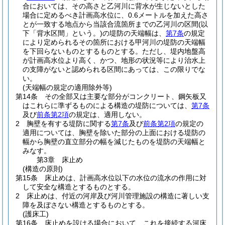
合においては、その高さと乙河川に背水が生じないとした
場合に定めるべき計画高水位に、0.6メートルを加えた高さ
とが一致する地点から当該合流箇所までの乙河川の区間
(以
下「背水区間」という。)
の堤防の天端幅は、
第7条
の規定
により定められるその箇所における甲河川の堤防の天端幅
を下回らないものとするものとする。
ただし、堤内地盤高
が計画高水位より高く、かつ、地形の状況等により治水上
の支障がないと認められる区間にあっては、この限りでな
い。
(天端幅の規定の適用除外等)
第14条
その全部又は主要な部分がコンクリート、鋼矢板又
はこれらに準ずるものによる構造の堤防については、
第7条
及び
前条第2項
の規定は、適用しない。
2
胸壁を有する堤防に関する
第7条
及び
前条第2項
の規定の
適用については、胸壁を除いた部分の上面における堤防の
幅から胸壁の直立部分の幅を減じたものを堤防の天端幅と
みなす。
第3章
床止め
(構造の原則)
第15条
床止めは、計画高水位以下の水位の流水の作用に対
して安全な構造とするものとする。
2
床止めは、付近の河岸及び河川管理施設の構造に著しい支
障を及ぼさない構造とするものとする。
(護床工)
第16条
床止めを設ける場合において、これを接続する河床