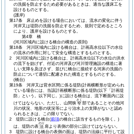
の洗掘を防止するため必要があるときは、適当な護床工を
設けるものとする。
(護岸)
第17条
床止めを設ける場合においては、流水の変化に伴う
河岸又は堤防の洗掘を防止するため、規則で定めるところ
により、護岸を設けるものとする。
第4章
橋
(河川区域内に設ける橋台の構造の原則)
第18条
河川区域内に設ける橋台は、計画高水位以下の水位
の流水の作用に対して安全な構造とするものとする。
2
河川区域内に設ける橋台は、計画高水位以下の水位の洪水
の流下を妨げず、付近の河岸及び河川管理施設の構造に著
しい支障を及ぼさず、並びに橋台に接続する河床の洗掘の
防止について適切に配慮された構造とするものとする。
(橋台)
第19条
河岸又は背水区間に係る堤防(計画横断形が定められ
ている場合には、当該計画横断形に係る堤防
(以下「計画堤
防」という。以下同じ。)
に設ける橋台は、流下断面内に設
さく
けてはならない。ただし、山間狭
部であることその他河
窄
川の状況、地形の状況等により治水上の支障がないと認め
られるときは、この限りでない。
2
堤防に設ける橋台
(
前項
の橋台に該当するものを除く。)
のり
は、堤防の表
肩より表側の部分に設けてはならない。
法
3
堤防に設ける橋台の表側の面は、堤防の法線に平行して設