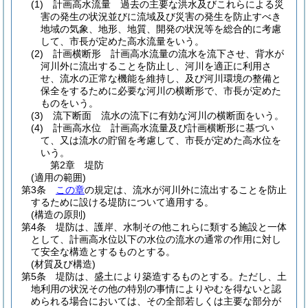
(1)
計画高水流量 過去の主要な洪水及びこれらによる災
害の発生の状況並びに流域及び災害の発生を防止すべき
地域の気象、地形、地質、開発の状況等を総合的に考慮
して、市長が定めた高水流量をいう。
(2)
計画横断形 計画高水流量の流水を流下させ、背水が
河川外に流出することを防止し、河川を適正に利用さ
せ、流水の正常な機能を維持し、及び河川環境の整備と
保全をするために必要な河川の横断形で、市長が定めた
ものをいう。
(3)
流下断面 流水の流下に有効な河川の横断面をいう。
(4)
計画高水位 計画高水流量及び計画横断形に基づい
て、又は流水の貯留を考慮して、市長が定めた高水位を
いう。
第2章
堤防
(適用の範囲)
第3条
この章
の規定は、流水が河川外に流出することを防止
するために設ける堤防について適用する。
(構造の原則)
第4条
堤防は、護岸、水制その他これらに類する施設と一体
として、計画高水位以下の水位の流水の通常の作用に対し
て安全な構造とするものとする。
(材質及び構造)
第5条
堤防は、盛土により築造するものとする。
ただし、土
地利用の状況その他の特別の事情によりやむを得ないと認
められる場合においては、その全部若しくは主要な部分が