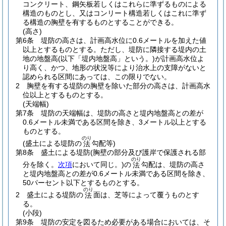
コンクリート、鋼矢板若しくはこれらに準ずるものによる
構造のものとし、又はコンリート構造若しくはこれに準ず
る構造の胸壁を有するものとすることができる。
(高さ)
第6条
堤防の高さは、計画高水位に0.6メートルを加えた値
以上とするものとする。
ただし、堤防に隣接する堤内の土
地の地盤高
(以下「堤内地盤高」という。)
が計画高水位よ
り高く、かつ、地形の状況等により治水上の支障がないと
認められる区間にあっては、この限りでない。
2
胸壁を有する堤防の胸壁を除いた部分の高さは、計画高水
位以上とするものとする。
(天端幅)
第7条
堤防の天端幅は、堤防の高さと堤内地盤高との差が
0.6メートル未満である区間を除き、3メートル以上とする
ものとする。
のり
(盛土による堤防の
勾配等)
法
第8条
盛土による堤防
(胸壁の部分及び護岸で保護される部
のり
分を除く。
次項
において同じ。)
の
勾配は、堤防の高さ
法
と堤内地盤高との差が0.6メートル未満である区間を除き、
50パーセント以下とするものとする。
のり
2
盛土による堤防の
面は、芝等によって覆うものとす
法
る。
(小段)
第9条
堤防の安定を図るため必要がある場合においては、そ