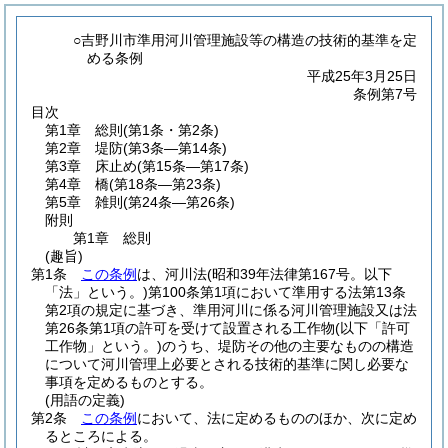
○吉野川市準用河川管理施設等の構造の技術的基準を定
める条例
平成25年3月25日
条例第7号
目次
第1章
総則
(第1条・第2条)
第2章
堤防
(第3条―第14条)
第3章
床止め
(第15条―第17条)
第4章
橋
(第18条―第23条)
第5章
雑則
(第24条―第26条)
附則
第1章
総則
(趣旨)
第1条
この条例
は、河川法
(昭和39年法律第167号。以下
「法」という。)
第100条第1項において準用する法第13条
第2項の規定に基づき、準用河川に係る河川管理施設又は法
第26条第1項の許可を受けて設置される工作物
(以下「許可
工作物」という。)
のうち、堤防その他の主要なものの構造
について河川管理上必要とされる技術的基準に関し必要な
事項を定めるものとする。
(用語の定義)
第2条
この条例
において、法に定めるもののほか、次に定め
るところによる。