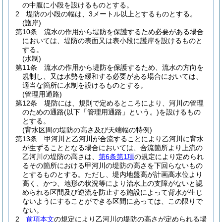
の中腹に小段を設けるものとする。
2
堤防の小段の幅は、3メートル以上とするものとする。
(護岸)
第10条
流水の作用から堤防を保護するため必要がある場合
においては、堤防の表面又は表小段に護岸を設けるものと
する。
(水制)
第11条
流水の作用から堤防を保護するため、流水の方向を
規制し、又は水勢を緩和する必要がある場合においては、
適当な箇所に水制を設けるものとする。
(管理用通路)
第12条
堤防には、規則で定めるところにより、河川の管理
のための通路
(以下「管理用通路」という。)
を設けるもの
とする。
(背水区間の堤防の高さ及び天端幅の特例)
第13条
甲河川と乙河川が合流することにより乙河川に背水
が生ずることとなる場合においては、合流箇所より上流の
乙河川の堤防の高さは、
第6条第1項
の規定により定められ
るその箇所における甲河川の堤防の高さを下回らないもの
とするものとする。
ただし、堤内地盤高が計画高水位より
高く、かつ、地形の状況等により治水上の支障がないと認
められる区間及び逆流を防止する施設によって背水が生じ
ないようにすることができる区間にあっては、この限りで
ない。
2
前項本文
の規定により乙河川の堤防の高さが定められる場