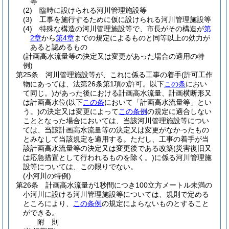
等
(2)
臨時に設けられる河川管理施設等
(3)
工事を施行するために仮に設けられる河川管理施設等
(4)
特殊な構造の河川管理施設等で、市長がその構造が
第
2章
から
第4章
までの規定によるものと同等以上の効力が
あると認めるもの
(計画高水流量等の決定又は変更があった場合の適用の特
例)
第25条
河川管理施設等が、これに係る工事の着手
(許可工作
物にあっては、法第26条第1項の許可。以下
この条
におい
て同じ。)
があった後における計画高水流量、計画横断形又
は計画高水位
(以下
この条
において「計画高水流量等」とい
う。)
の決定又は変更によって
この条例
の規定に適合しない
こととなった場合においては、当該河川管理施設等につい
ては、当該計画高水流量等の決定又は変更がなかったもの
とみなして当該規定を適用する。
ただし、工事の着手が当
該計画高水流量等の決定又は変更後である改築
(災害復旧又
は応急措置として行われるものを除く。)
に係る河川管理施
設等については、この限りでない。
(小河川の特例)
第26条
計画高水流量が1秒間につき100立方メートル未満の
小河川に設ける河川管理施設等については、規則で定める
ところにより、
この条例
の規定によらないものとすること
ができる。
附
則