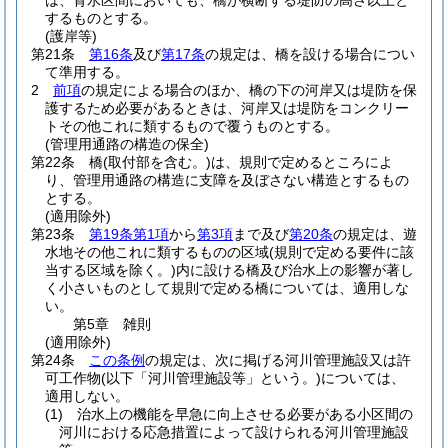
は、背水区間においても、橋が横断する堤防の高さ以上と
するものとする。
(護岸等)
第21条
第16条
及び
第17条
の規定は、橋を設ける場合につい
て準用する。
2
前項
の規定による場合のほか、橋の下の河岸又は堤防を保
護するため必要があるときは、河岸又は堤防をコンクリー
トその他これに類するもので覆うものとする。
(管理用通路の構造の保全)
第22条
橋
(取付部を含む。)
は、規則で定めるところによ
り、管理用通路の構造に支障を及ぼさない構造とするもの
とする。
(適用除外)
第23条
第19条第1項
から
第3項
まで及び
第20条
の規定は、遊
水地その他これに類するものの区域
(規則で定める要件に該
当する区域を除く。)
内に設ける橋及び治水上の影響が著し
く小さいものとして規則で定める橋については、適用しな
い。
第5章
雑則
(適用除外)
第24条
この条例
の規定は、次に掲げる河川管理施設又は許
可工作物
(以下「河川管理施設等」という。)
については、
適用しない。
(1)
治水上の機能を早急に向上させる必要がある小区間の
河川における応急措置によって設けられる河川管理施設