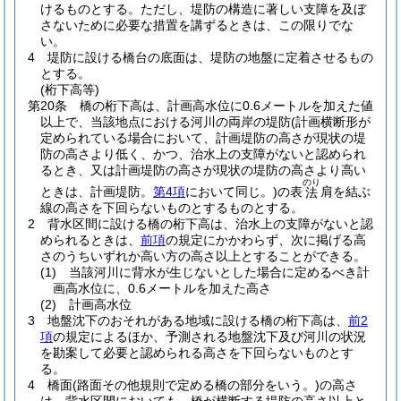
けるものとする。
ただし、堤防の構造に著しい支障を及ぼ
さないために必要な措置を講ずるときは、この限りでな
い。
4
堤防に設ける橋台の底面は、堤防の地盤に定着させるもの
とする。
(桁下高等)
第20条
橋の桁下高は、計画高水位に0.6メートルを加えた値
以上で、当該地点における河川の両岸の堤防
(計画横断形が
定められている場合において、計画堤防の高さが現状の堤
防の高さより低く、かつ、治水上の支障がないと認められ
るとき、又は計画堤防の高さが現状の堤防の高さより高い
のり
ときは、計画堤防。
第4項
において同じ。)
の表
肩を結ぶ
法
線の高さを下回らないものとするものとする。
2
背水区間に設ける橋の桁下高は、治水上の支障がないと認
められるときは、
前項
の規定にかかわらず、次に掲げる高
さのうちいずれか高い方の高さ以上とすることができる。
(1)
当該河川に背水が生じないとした場合に定めるべき計
画高水位に、0.6メートルを加えた高さ
(2)
計画高水位
3
地盤沈下のおそれがある地域に設ける橋の桁下高は、
前2
項
の規定によるほか、予測される地盤沈下及び河川の状況
を勘案して必要と認められる高さを下回らないものとす
る。
4
橋面
(路面その他規則で定める橋の部分をいう。)
の高さ