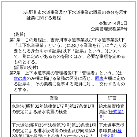
○吉野川市水道事業及び下水道事業の職員の身分を示す
証票に関する規程
令和3年4月1日
企業管理規程第6号
(趣旨)
第1条
この規程は、吉野川市水道事業及び下水道事業
(以下
「上下水道事業」という。)
における業務を行うに当たり必
要となる身分を示す証票
(以下「証票」という。)
につい
て、別に定めがあるものを除くほか、必要な事項を定める
ものとする。
(証票の交付)
第2条
上下水道事業の管理者
(以下「管理者」という。)
は、
次の表
の左欄に掲げる業務の区分に応じ、
同表
右欄に定め
る証票を、その業務に従事する職員に対し、交付するもの
とする。
業務
証票
水道法
(昭和32年法律第177号)
第17条第1項
給水装置検査
の規定による給水装置の検査
員証
(
様式第1
号
)
下水道法
(昭和33年法律第79号)
第13条第1項
下水道事業従
の規定による排水設備等の検査及び同法第3
事職員証
(
様
2条第1項の規定による他人の土地への立入
式第2号
)