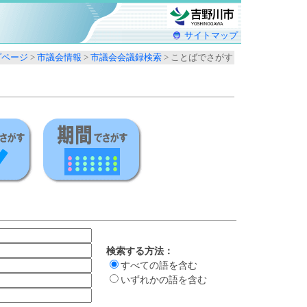
サイトマップ
プページ
>
市議会情報
>
市議会会議録検索
> ことばでさがす
検索する方法：
すべての語を含む
いずれかの語を含む