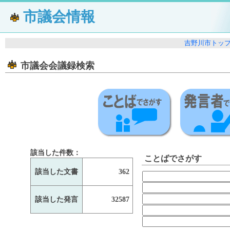
市議会情報
吉野川市トッ
市議会会議録検索
該当した件数：
ことばでさがす
該当した文書
362
該当した発言
32587