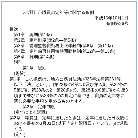
○吉野川市職員の定年等に関する条例
平成16年10月1日
条例第36号
目次
第1章
総則
(第1条)
第2章
定年制度
(第2条―第5条)
第3章
管理監督職勤務上限年齢制
(第6条―第11条)
第4章
定年前再任用短時間勤務制
(第12条―第13条)
第5章
雑則
(第14条)
附則
第1章
総則
(趣旨)
第1条
この条例は、地方公務員法
(昭和25年法律第261号。
以下「法」という。)
第22条の4第1項及び第2項、第22条の
5第1項、第28条の2、第28条の5、第28条の6第1項から第3
項まで並びに第28条の7の規定に基づき、職員の定年等に
関し必要な事項を定めるものとする。
第2章
定年制度
(定年による退職)
第2条
職員は、定年に達したときは、定年に達した日以後に
おける最初の3月31日
(以下「定年退職日」という。)
に退職
する。
(定年)