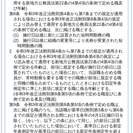
用する新地方公務員法第22条の4第4項の条例で定める職及
び年齢)
第8条
令和3年改正法附則第4条から第7条までの規定が適用
される場合における令和3年改正法附則第8条第4項の規定
により読み替えて適用する新地方公務員法第22条の4第4項
の条例で定める職は、次に掲げる職とする。
(1)
施行日以後に新たに設置された短時間勤務の職
(2)
施行日以後に組織の変更等により名称が変更された短
時間勤務の職
2
令和3年改正法附則第4条から第7条までの規定が適用され
る場合における令和3年改正法附則第8条第4項の規定によ
り読み替えて適用する新地方公務員法第22条の4第4項の条
例で定める年齢は、前項に規定する職が施行日の前日に設
置されていたものとした場合において、当該職を占める職
員が、常時勤務を要する職でその職務が前項に規定する職
と同種の職を占めているものとしたときにおける旧定年条
例定年に準じた前項に規定する職に係る年齢とする。
(令和3年改正法附則第8条第5項の条例で定める職並びに条
例で定める者及び職員)
第9条
令和3年改正法附則第8条第5項の条例で定める職は、
次に掲げる職のうち、当該職が基準日
(附則第3条から第6条
までの規定が適用される間における各年の4月1日
(施行日を
除く。)
をいう。以下この条において同じ。)
の前日に設置
されていたものとした場合において、基準日における新定
年条例定年が基準日の前日における新定年条例定年を超え