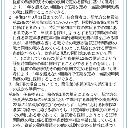
従前の勤務実績その他の規則で定める情報に基づく選考に
より、1年を超えない範囲内で任期を定め、当該短時間勤務
の職に採用することができる。
2
令和14年3月31日までの間、任命権者は、新地方公務員法
第22条の4第4項の規定にかかわらず、附則第3条第2項各号
に掲げる者のうち、特定年齢到達年度の末日までの間にあ
る者であって、当該者を採用しようとする短時間勤務の職
に係る新定年条例定年相当年齢
(短時間勤務の職を占める職
員が、常時勤務を要する職でその職務が当該短時間勤務の
職と同種の職を占めているものとした場合における新定年
条例定年をいう。次条第2項及び附則第10条において同
じ。)
に達しているもの
(新定年条例第12条の規定により当
該短時間勤務の職に採用することができるものを除く。)
を、従前の勤務実績その他の規則で定める情報に基づく選
考により、1年を超えない範囲内で任期を定め、当該短時間
勤務の職に採用することができる。
3
前2項の場合においては、附則第3条第3項から第5項まで
の規定を準用する。
第6条
任命権者は、前条第1項の規定によるほか、新地方公
務員法第22条の5第3項において準用する新地方公務員法第
22条の4第4項の規定にかかわらず、組合における附則第3
条第1項各号に掲げる者のうち、特定年齢到達年度の末日ま
での間にある者であって、当該者を採用しようとする短時
間勤務の職に係る旧定年条例定年相当年齢に達しているも
のを、従前の勤務実績その他の規則で定める情報に基づく