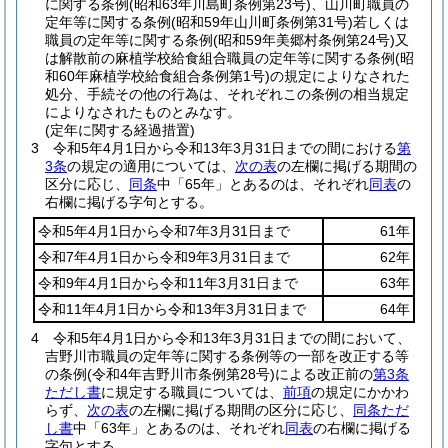
に関する条例
(昭和63年川島町条例第23号)
、山川町職員の
定年等に関する条例
(昭和59年山川町条例第31号)
若しくは
職員の定年等に関する条例
(昭和59年美郷村条例第24号)
又
は解散前の麻植学校給食組合職員の定年等に関する条例
(昭
和60年麻植学校給食組合条例第1号)
の規定によりなされた
処分、手続その他の行為は、それぞれこの条例の相当規定
によりなされたものとみなす。
(定年に関する経過措置)
3
令和5年4月1日から令和13年3月31日までの間における
第
3条
の規定の適用については、
次の表
の左欄に掲げる期間の
区分に応じ、
同条
中「65年」とあるのは、それぞれ
同表
の
右欄に掲げる字句とする。
令和5年4月1日から令和7年3月31日まで
61年
令和7年4月1日から令和9年3月31日まで
62年
令和9年4月1日から令和11年3月31日まで
63年
令和11年4月1日から令和13年3月31日まで
64年
4
令和5年4月1日から令和13年3月31日までの間において、
吉野川市職員の定年等に関する条例等の一部を改正する等
の条例
(令和4年吉野川市条例第28号)
による改正前の
第3条
ただし書
に規定する職員については、
前項
の規定にかかわ
らず、
次の表
の左欄に掲げる期間の区分に応じ、
同条ただ
し書
中「63年」とあるのは、それぞれ
同表
の右欄に掲げる
字句とする。