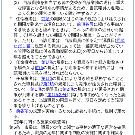
(3)
当該職務を担当する者の交替が当該業務の遂行上重大
な障害となる特別の事情があるため、当該職員の退職に
より公務の運営に著しい支障が生ずること。
2
任命権者は、
前項
の期限又はこの項の規定により延長され
た期限が到来する場合において、
前項各号
に掲げる事由が
引き続きあると認めるときは、これらの期限の翌日から起
算して1年を超えない範囲内で期限を延長することができ
る。
ただし、当該期限は、当該職員に係る定年退職日
(
同項
ただし書
に規定する職員にあっては、当該職員が占めてい
る管理監督職に係る異動期間の末日)
の翌日から起算して3
年を超えることができない。
3
任命権者は、
第1項
の規定により職員を引き続き勤務させ
る場合又は
前項
の規定により期限を延長する場合には、当
該職員の同意を得なければならない。
4
任命権者は、
第1項
の規定により引き続き勤務することと
された職員及び
第2項
の規定により期限が延長された職員に
ついて、
第1項
の期限又は
第2項
の規定により延長された期
限が到来する前に
第1項各号
に掲げる事由がなくなったと認
めるときは、当該職員の同意を得て、期日を定めて当該期
限を繰り上げるものとする。
5
前各項
の規定を実施するために必要な手続は、規則で定め
る。
(定年に関する施策の調査等)
第5条
市長は、職員の定年に関する事務の適正な運営を確保
するため、職員の定年に関する制度の実施に関する施策を