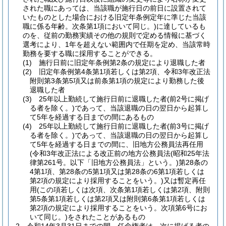
された職にあっては、当該職が施行日の前日に設置されて
いたものとした場合における旧定年条例定年に準じた当該
職に係る年齢。次条第1項において同じ。)
に達しているも
のを、従前の勤務実績その他の規則で定める情報に基づく
選考により、1年を超えない範囲内で任期を定め、当該常時
勤務を要する職に採用することができる。
(1)
施行日前に旧定年条例第2条の規定により退職した者
(2)
旧定年条例第4条第1項若しくは第2項、令和3年改正法
附則第3条第5項又は前条第1項の規定により勤務した後
退職した者
(3)
25年以上勤続して施行日前に退職した者
(前2号に掲げ
る者を除く。)
であって、当該退職の日の翌日から起算し
て5年を経過する日までの間にあるもの
(4)
25年以上勤続して施行日前に退職した者
(前3号に掲げ
る者を除く。)
であって、当該退職の日の翌日から起算し
て5年を経過する日までの間に、旧地方公務員法再任用
(令和3年改正法による改正前の地方公務員法
(昭和25年法
律第261号。以下「旧地方公務員法」という。)
第28条の
4第1項、第28条の5第1項又は第28条の6第1項若しくは
第2項の規定により採用することをいう。)
又は暫定再任
用
(この項若しくは次項、次条第1項若しくは第2項、附則
第5条第1項若しくは第2項又は附則第6条第1項若しくは
第2項の規定により採用することをいう。次項第6号にお
いて同じ。)
をされたことがあるもの