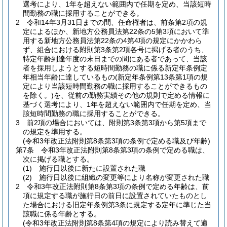
選考により、1年を超えない範囲内で任期を定め、当該短時
間勤務の職に採用することができる。
2
令和14年3月31日までの間、任命権者は、前条第2項の規
定によるほか、新地方公務員法第22条の5第3項において準
用する新地方公務員法第22条の4第4項の規定にかかわら
ず、組合における附則第3条第2項各号に掲げる者のうち、
特定年齢到達年度の末日までの間にある者であって、当該
者を採用しようとする短時間勤務の職に係る新定年条例定
年相当年齢に達しているもの
(新定年条例第13条第1項の規
定により当該短時間勤務の職に採用することができるもの
を除く。)
を、従前の勤務実績その他の規則で定める情報に
基づく選考により、1年を超えない範囲内で任期を定め、当
該短時間勤務の職に採用することができる。
3
前2項の場合においては、附則第3条第3項から第5項まで
の規定を準用する。
(令和3年改正法附則第8条第3項の条例で定める職及び年齢)
第7条
令和3年改正法附則第8条第3項の条例で定める職は、
次に掲げる職とする。
(1)
施行日以後に新たに設置された職
(2)
施行日以後に組織の変更等により名称が変更された職
2
令和3年改正法附則第8条第3項の条例で定める年齢は、前
項に規定する職が施行日の前日に設置されていたものとし
た場合における旧定年条例第3条に規定する定年に準じた当
該職に係る年齢とする。
(令和3年改正法附則第8条第4項の規定により読み替えて適