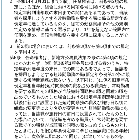
2
令和14年3月31日までの間、任命権者は、前条第2項の規
定によるほか、組合における同項各号に掲げる者のうち、
特定年齢到達年度の末日までの間にある者であって、当該
者を採用しようとする常時勤務を要する職に係る新定年条
例定年に達しているものを、従前の勤務実績その他の規則
で定める情報に基づく選考により、1年を超えない範囲内で
任期を定め、当該常時勤務を要する職に採用することがで
きる。
3
前2項の場合においては、前条第3項から第5項までの規定
を準用する。
第5条
任命権者は、新地方公務員法第22条の4第4項の規定
にかかわらず、附則第3条第1項各号に掲げる者のうち、特
定年齢到達年度の末日までの間にある者であって、当該者
を採用しようとする短時間勤務の職
(新定年条例第12条に規
定する短時間勤務の職をいう。以下同じ。)
に係る旧定年条
例定年相当年齢
(短時間勤務の職を占める職員が、常時勤務
を要する職でその職務が当該短時間勤務の職と同種の職を
占めているものとした場合における旧定年条例定年
(施行日
以後に新たに設置された短時間勤務の職及び施行日以後に
組織の変更等により名称が変更された短時間勤務の職にあ
っては、当該職が施行日の前日に設置されていたものとし
た場合において、当該職を占める職員が、常時勤務を要す
る職でその職務が当該職と同種の職を占めているものとし
たときにおける旧定年条例定年に準じた当該職に係る年齢)
をいう。次条第1項において同じ。)
に達しているものを、