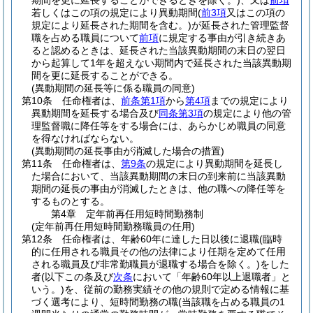
期間を更に延長することができるときを除く。)
、又は
前項
若しくはこの項の規定により異動期間
(
前3項
又はこの項の
規定により延長された期間を含む。)
が延長された管理監督
職を占める職員について
前項
に規定する事由が引き続きあ
ると認めるときは、延長された当該異動期間の末日の翌日
から起算して1年を超えない期間内で延長された当該異動期
間を更に延長することができる。
(異動期間の延長等に係る職員の同意)
第10条
任命権者は、
前条第1項
から
第4項
までの規定により
異動期間を延長する場合及び
同条第3項
の規定により他の管
理監督職に降任等をする場合には、あらかじめ職員の同意
を得なければならない。
(異動期間の延長事由が消滅した場合の措置)
第11条
任命権者は、
第9条
の規定により異動期間を延長し
た場合において、当該異動期間の末日の到来前に当該異動
期間の延長の事由が消滅したときは、他の職への降任等を
するものとする。
第4章
定年前再任用短時間勤務制
(定年前再任用短時間勤務職員の任用)
第12条
任命権者は、年齢60年に達した日以後に退職
(臨時
的に任用される職員その他の法律により任期を定めて任用
される職員及び非常勤職員が退職する場合を除く。)
をした
者
(以下この条及び
次条
において「年齢60年以上退職者」と
いう。)
を、従前の勤務実績その他の規則で定める情報に基
づく選考により、短時間勤務の職
(当該職を占める職員の1