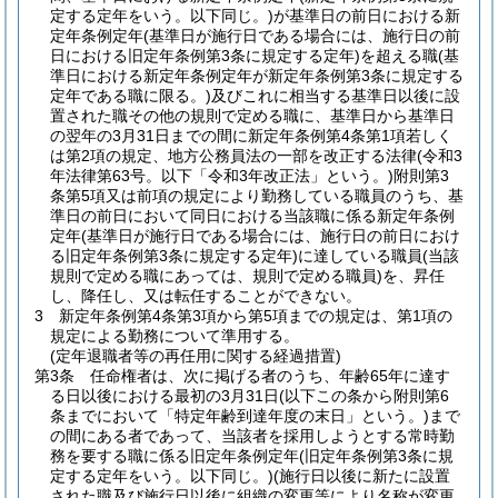
定する定年をいう。以下同じ。)
が基準日の前日における新
定年条例定年
(基準日が施行日である場合には、施行日の前
日における旧定年条例第3条に規定する定年)
を超える職
(基
準日における新定年条例定年が新定年条例第3条に規定する
定年である職に限る。)
及びこれに相当する基準日以後に設
置された職その他の規則で定める職に、基準日から基準日
の翌年の3月31日までの間に新定年条例第4条第1項若しく
は第2項の規定、地方公務員法の一部を改正する法律
(令和3
年法律第63号。以下「令和3年改正法」という。)
附則第3
条第5項又は前項の規定により勤務している職員のうち、基
準日の前日において同日における当該職に係る新定年条例
定年
(基準日が施行日である場合には、施行日の前日におけ
る旧定年条例第3条に規定する定年)
に達している職員
(当該
規則で定める職にあっては、規則で定める職員)
を、昇任
し、降任し、又は転任することができない。
3
新定年条例第4条第3項から第5項までの規定は、第1項の
規定による勤務について準用する。
(定年退職者等の再任用に関する経過措置)
第3条
任命権者は、次に掲げる者のうち、年齢65年に達す
る日以後における最初の3月31日
(以下この条から附則第6
条までにおいて「特定年齢到達年度の末日」という。)
まで
の間にある者であって、当該者を採用しようとする常時勤
務を要する職に係る旧定年条例定年
(旧定年条例第3条に規
定する定年をいう。以下同じ。)
(施行日以後に新たに設置
された職及び施行日以後に組織の変更等により名称が変更