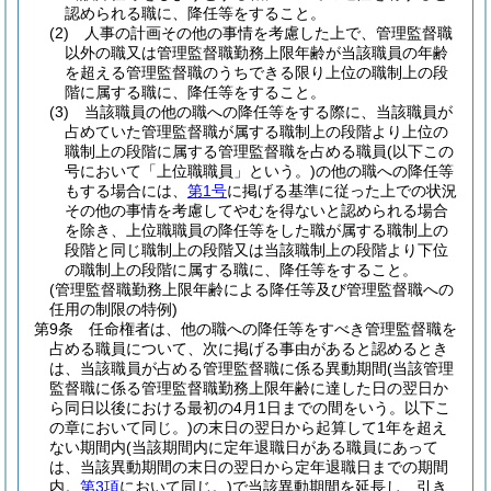
認められる職に、降任等をすること。
(2)
人事の計画その他の事情を考慮した上で、管理監督職
以外の職又は管理監督職勤務上限年齢が当該職員の年齢
を超える管理監督職のうちできる限り上位の職制上の段
階に属する職に、降任等をすること。
(3)
当該職員の他の職への降任等をする際に、当該職員が
占めていた管理監督職が属する職制上の段階より上位の
職制上の段階に属する管理監督職を占める職員
(以下この
号において「上位職職員」という。)
の他の職への降任等
もする場合には、
第1号
に掲げる基準に従った上での状況
その他の事情を考慮してやむを得ないと認められる場合
を除き、上位職職員の降任等をした職が属する職制上の
段階と同じ職制上の段階又は当該職制上の段階より下位
の職制上の段階に属する職に、降任等をすること。
(管理監督職勤務上限年齢による降任等及び管理監督職への
任用の制限の特例)
第9条
任命権者は、他の職への降任等をすべき管理監督職を
占める職員について、次に掲げる事由があると認めるとき
は、当該職員が占める管理監督職に係る異動期間
(当該管理
監督職に係る管理監督職勤務上限年齢に達した日の翌日か
ら同日以後における最初の4月1日までの間をいう。以下こ
の章において同じ。)
の末日の翌日から起算して1年を超え
ない期間内
(当該期間内に定年退職日がある職員にあって
は、当該異動期間の末日の翌日から定年退職日までの期間
内。
第3項
において同じ。)
で当該異動期間を延長し、引き