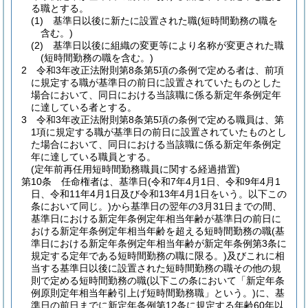
る職とする。
(1)
基準日以後に新たに設置された職
(短時間勤務の職を
含む。)
(2)
基準日以後に組織の変更等により名称が変更された職
(短時間勤務の職を含む。)
2
令和3年改正法附則第8条第5項の条例で定める者は、前項
に規定する職が基準日の前日に設置されていたものとした
場合において、同日における当該職に係る新定年条例定年
に達している者とする。
3
令和3年改正法附則第8条第5項の条例で定める職員は、第
1項に規定する職が基準日の前日に設置されていたものとし
た場合において、同日における当該職に係る新定年条例定
年に達している職員とする。
(定年前再任用短時間勤務職員に関する経過措置)
第10条
任命権者は、基準日
(令和7年4月1日、令和9年4月1
日、令和11年4月1日及び令和13年4月1日をいう。以下この
条において同じ。)
から基準日の翌年の3月31日までの間、
基準日における新定年条例定年相当年齢が基準日の前日に
おける新定年条例定年相当年齢を超える短時間勤務の職
(基
準日における新定年条例定年相当年齢が新定年条例第3条に
規定する定年である短時間勤務の職に限る。)
及びこれに相
当する基準日以後に設置された短時間勤務の職その他の規
則で定める短時間勤務の職
(以下この条において「新定年条
例原則定年相当年齢引上げ短時間勤務職」という。)
に、基
準日の前日までに新定年条例第12条に規定する年齢60年以