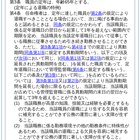
第3条
職員の定年は、年齢65年とする。
(定年による退職の特例)
第4条
任命権者は、定年に達した職員が
第2条
の規定により
退職すべきこととなる場合において、次に掲げる事由があ
ると認めるときは、
同条
の規定にかかわらず、当該職員に
係る定年退職日の翌日から起算して1年を超えない範囲内で
期限を定め、当該職員を当該定年退職日において従事して
いる職務に従事させるため引き続き勤務させることができ
る。
ただし、
第9条第1項
から
第4項
までの規定により異動
期間
(
同条第1項
に規定する異動期間をいう。以下この項及
び
次項
において同じ。)
(
同条第1項
又は
第2項
の規定により
延長された異動期間を含む。)
を延長した職員であって、定
年退職日において管理監督職
(
第6条
に規定する職をいう。
以下この条及び
第3章
において同じ。)
を占めているものに
ついては、
第9条第1項
又は
第2項
の規定により当該異動期
間を延長した場合に限るものとし、当該期限は、当該職員
が占めている管理監督職に係る異動期間の末日の翌日から
起算して3年を超えることができない。
(1)
当該職務が高度の知識、技能又は経験を必要とするも
のであるため、当該職員の退職により生ずる欠員を容易
に補充することができず公務の運営に著しい支障が生ず
ること。
(2)
当該職務に係る勤務環境その他の勤務条件に特殊性が
あるため、当該職員の退職による欠員を容易に補充する
ことができず公務の運営に著しい支障が生ずること。