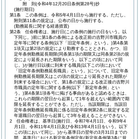
附
則
(令和4年12月20日
条例第28号)
抄
(施行期日)
第1条
この条例は、令和5年4月1日から施行する。
ただし、
附則第11条の規定は、公布の日から施行する。
(勤務延長に関する経過措置)
第2条
任命権者は、施行日
(この条例の施行の日をいう。以
下同じ。)
前に第1条の条例による改正前の吉野川市職員の
定年等に関する条例
(以下「旧定年条例」という。)
第4条第
1項又は第2項の規定により勤務することとされ、かつ、旧
定年条例勤務延長期限
(同条第1項の期限又は同条第2項の規
定により延長された期限をいう。以下この項において同
じ。)
が施行日以後に到来する職員
(以下この項において
「旧定年条例勤務延長職員」という。)
について、旧定年条
例勤務延長期限又はこの項の規定により延長された期限が
到来する場合において、第1条の規定による改正後の吉野川
市職員の定年等に関する条例
(以下「新定年条例」とい
う。)
第4条第1項各号に掲げる事由があると認めるときは、
これらの期限の翌日から起算して1年を超えない範囲内で期
限を延長することができる。
ただし、当該期限は、当該旧
定年条例勤務延長職員に係る旧定年条例第2条に規定する定
年退職日の翌日から起算して3年を超えることができない。
2
任命権者は、基準日
(施行日、令和7年4月1日、令和9年4
月1日、令和11年4月1日及び令和13年4月1日をいう。以下
この項において同じ。)
から基準日の翌年の3月31日までの
間、基準日における新定年条例定年
(新定年条例第3条に規