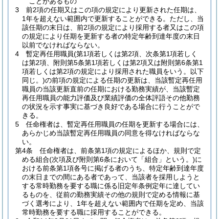
ことがあるもの
3
前2項の任期又はこの項の規定により更新された任期は、
1年を超えない範囲内で更新することができる。
ただし、当
該任期の末日は、前2項の規定により採用する者又はこの項
の規定により任期を更新する者の特定年齢到達年度の末日
以前でなければならない。
4
暫定再任用職員
(第1項若しくは第2項、次条第1項若しく
は第2項、附則第5条第1項若しくは第2項又は附則第6条第1
項若しくは第2項の規定により採用された職員をいう。以下
同じ。)
の前項の規定による任期の更新は、当該暫定再任用
職員の当該更新直前の任期における勤務実績が、当該暫定
再任用職員の能力評価及び業績評価の全体評語その他勤務
の状況を示す事実に基づき良好である場合に行うことがで
きる。
5
任命権者は、暫定再任用職員の任期を更新する場合には、
あらかじめ当該暫定再任用職員の同意を得なければならな
い。
第4条
任命権者は、前条第1項の規定によるほか、規則で定
める組合
(次項及び附則第6条において「組合」という。)
に
おける前条第1項各号に掲げる者のうち、特定年齢到達年度
の末日までの間にある者であって、当該者を採用しようと
する常時勤務を要する職に係る旧定年条例定年に達してい
るものを、従前の勤務実績その他の規則で定める情報に基
づく選考により、1年を超えない範囲内で任期を定め、当該
常時勤務を要する職に採用することができる。