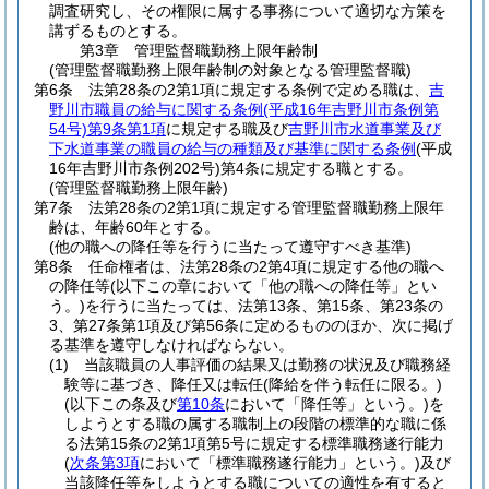
調査研究し、その権限に属する事務について適切な方策を
講ずるものとする。
第3章
管理監督職勤務上限年齢制
(管理監督職勤務上限年齢制の対象となる管理監督職)
第6条
法第28条の2第1項に規定する条例で定める職は、
吉
野川市職員の給与に関する条例
(平成16年吉野川市条例第
54号)
第9条第1項
に規定する職及び
吉野川市水道事業及び
下水道事業の職員の給与の種類及び基準に関する条例
(平成
16年吉野川市条例202号)
第4条に規定する職とする。
(管理監督職勤務上限年齢)
第7条
法第28条の2第1項に規定する管理監督職勤務上限年
齢は、年齢60年とする。
(他の職への降任等を行うに当たって遵守すべき基準)
第8条
任命権者は、法第28条の2第4項に規定する他の職へ
の降任等
(以下この章において「他の職への降任等」とい
う。)
を行うに当たっては、法第13条、第15条、第23条の
3、第27条第1項及び第56条に定めるもののほか、次に掲げ
る基準を遵守しなければならない。
(1)
当該職員の人事評価の結果又は勤務の状況及び職務経
験等に基づき、降任又は転任
(降給を伴う転任に限る。)
(以下この条及び
第10条
において「降任等」という。)
を
しようとする職の属する職制上の段階の標準的な職に係
る法第15条の2第1項第5号に規定する標準職務遂行能力
(
次条第3項
において「標準職務遂行能力」という。)
及び
当該降任等をしようとする職についての適性を有すると