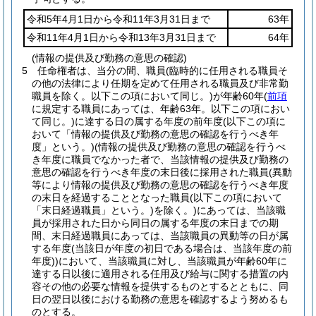
令和5年4月1日から令和11年3月31日まで
63年
令和11年4月1日から令和13年3月31日まで
64年
(情報の提供及び勤務の意思の確認)
5
任命権者は、当分の間、職員
(臨時的に任用される職員そ
の他の法律により任期を定めて任用される職員及び非常勤
職員を除く。以下この項において同じ。)
が年齢60年
(
前項
に規定する職員にあっては、年齢63年。以下この項におい
て同じ。)
に達する日の属する年度の前年度
(以下この項に
おいて「情報の提供及び勤務の意思の確認を行うべき年
度」という。)
(情報の提供及び勤務の意思の確認を行うべ
き年度に職員でなかった者で、当該情報の提供及び勤務の
意思の確認を行うべき年度の末日後に採用された職員
(異動
等により情報の提供及び勤務の意思の確認を行うべき年度
の末日を経過することとなった職員
(以下この項において
「末日経過職員」という。)
を除く。)
にあっては、当該職
員が採用された日から同日の属する年度の末日までの期
間、末日経過職員にあっては、当該職員の異動等の日が属
する年度
(当該日が年度の初日である場合は、当該年度の前
年度)
)
において、当該職員に対し、当該職員が年齢60年に
達する日以後に適用される任用及び給与に関する措置の内
容その他の必要な情報を提供するものとするとともに、同
日の翌日以後における勤務の意思を確認するよう努めるも
のとする。