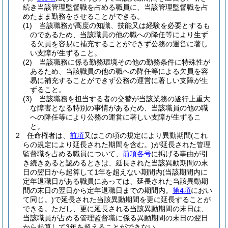
続き当該管理監督職を占める職員に、当該管理監督職を占
めたまま勤務をさせることができる。
(1)
当該職務が高度の知識、技能又は経験を必要とするも
のであるため、当該職員の他の職への降任等により生ず
る欠員を容易に補充することができず公務の運営に著し
い支障が生ずること。
(2)
当該職務に係る勤務環境その他の勤務条件に特殊性が
あるため、当該職員の他の職への降任等による欠員を容
易に補充することができず公務の運営に著しい支障が生
ずること。
(3)
当該職務を担当する者の交替が当該業務の遂行上重大
な障害となる特別の事情があるため、当該職員の他の職
への降任等により公務の運営に著しい支障が生ずるこ
と。
2
任命権者は、
前項
又はこの項の規定により異動期間
(これ
らの規定により延長された期間を含む。)
が延長された管理
監督職を占める職員について、
前項各号
に掲げる事由が引
き続きあると認めるときは、延長された当該異動期間の末
日の翌日から起算して1年を超えない期間内
(当該期間内に
定年退職日がある職員にあっては、延長された当該異動期
間の末日の翌日から定年退職日までの期間内。
第4項
におい
て同じ。)
で延長された当該異動期間を更に延長することが
できる。
ただし、更に延長される当該異動期間の末日は、
当該職員が占める管理監督職に係る異動期間の末日の翌日
から起算して3年を超えることができない。