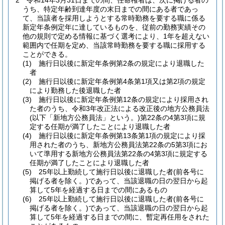
2
令和14年3月31日までの間、任命権者は、次に掲げる者の
うち、特定年齢到達年度の末日までの間にある者であっ
て、当該者を採用しようとする常時勤務を要する職に係る
新定年条例定年に達しているものを、従前の勤務実績その
他の規則で定める情報に基づく選考により、1年を超えない
範囲内で任期を定め、当該常時勤務を要する職に採用する
ことができる。
(1)
施行日以後に新定年条例第2条の規定により退職した
者
(2)
施行日以後に新定年条例第4条第1項又は第2項の規定
により勤務した後退職した者
(3)
施行日以後に新定年条例第12条の規定により採用され
た者のうち、令和3年改正法による改正後の地方公務員法
(以下「新地方公務員法」という。)
第22条の4第3項に規
定する任期が満了したことにより退職した者
(4)
施行日以後に新定年条例第13条第1項の規定により採
用された者のうち、新地方公務員法第22条の5第3項にお
いて準用する新地方公務員法第22条の4第3項に規定する
任期が満了したことにより退職した者
(5)
25年以上勤続して施行日以後に退職した者
(前各号に
掲げる者を除く。)
であって、当該退職の日の翌日から起
算して5年を経過する日までの間にあるもの
(6)
25年以上勤続して施行日以後に退職した者
(前各号に
掲げる者を除く。)
であって、当該退職の日の翌日から起
算して5年を経過する日までの間に、暫定再任用をされた