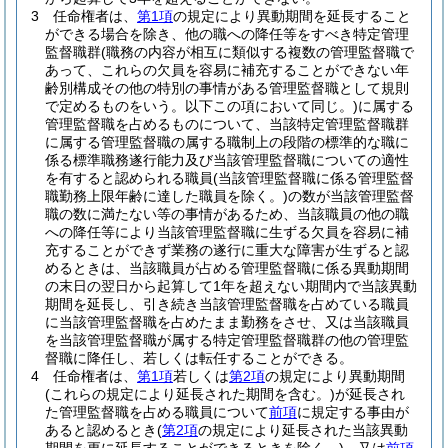
3
任命権者は、
第1項
の規定により異動期間を延長すること
ができる場合を除き、他の職への降任等をすべき特定管理
監督職群
(職務の内容が相互に類似する複数の管理監督職で
あって、これらの欠員を容易に補充することができない年
齢別構成その他の特別の事情がある管理監督職として規則
で定めるものをいう。以下この項において同じ。)
に属する
管理監督職を占めるものについて、当該特定管理監督職群
に属する管理監督職の属する職制上の段階の標準的な職に
係る標準職務遂行能力及び当該管理監督職についての適性
を有すると認められる職員
(当該管理監督職に係る管理監督
職勤務上限年齢に達した職員を除く。)
の数が当該管理監督
職の数に満たない等の事情があるため、当該職員の他の職
への降任等により当該管理監督職に生ずる欠員を容易に補
充することができず業務の遂行に重大な障害が生ずると認
めるときは、当該職員が占める管理監督職に係る異動期間
の末日の翌日から起算して1年を超えない期間内で当該異動
期間を延長し、引き続き当該管理監督職を占めている職員
に当該管理監督職を占めたまま勤務をさせ、又は当該職員
を当該管理監督職が属する特定管理監督職群の他の管理監
督職に降任し、若しくは転任することができる。
4
任命権者は、
第1項
若しくは
第2項
の規定により異動期間
(これらの規定により延長された期間を含む。)
が延長され
た管理監督職を占める職員について
前項
に規定する事由が
あると認めるとき
(
第2項
の規定により延長された当該異動