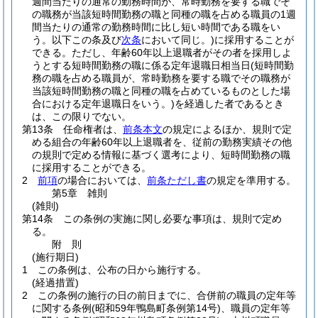
週間当たりの通常の勤務時間が、常時勤務を要する職でそ
の職務が当該短時間勤務の職と同種の職を占める職員の1週
間当たりの通常の勤務時間に比し短い時間である職をい
う。以下この条及び
次条
において同じ。)
に採用することが
できる。
ただし、年齢60年以上退職者がその者を採用しよ
うとする短時間勤務の職に係る定年退職日相当日
(短時間勤
務の職を占める職員が、常時勤務を要する職でその職務が
当該短時間勤務の職と同種の職を占めているものとした場
合における定年退職日をいう。)
を経過した者であるとき
は、この限りでない。
第13条
任命権者は、
前条本文
の規定によるほか、規則で定
める組合の年齢60年以上退職者を、従前の勤務実績その他
の規則で定める情報に基づく選考により、短時間勤務の職
に採用することができる。
2
前項
の場合においては、
前条ただし書
の規定を準用する。
第5章
雑則
(雑則)
第14条
この条例の実施に関し必要な事項は、規則で定め
る。
附
則
(施行期日)
1
この条例は、公布の日から施行する。
(経過措置)
2
この条例の施行の日の前日までに、合併前の職員の定年等
に関する条例
(昭和59年鴨島町条例第14号)
、職員の定年等