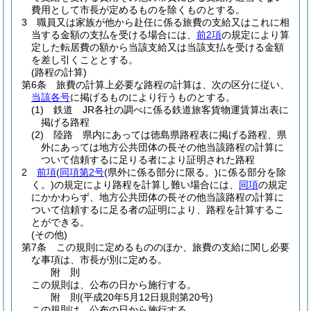
費用として市長が定めるものを除くものとする。
3
職員又は家族が他から赴任に係る旅費の支給又はこれに相
当する金額の支払を受ける場合には、
前2項
の規定により算
定した転居費の額から当該支給又は当該支払を受ける金額
を差し引くこととする。
(路程の計算)
第6条
旅費の計算上必要な路程の計算は、次の区分に従い、
当該各号
に掲げるものにより行うものとする。
(1)
鉄道 JR各社の調べに係る鉄道旅客貨物運賃算出表に
掲げる路程
(2)
陸路 県内にあっては徳島県路程表に掲げる路程、県
外にあっては地方公共団体の長その他当該路程の計算に
ついて信頼するに足りる者により証明された路程
2
前項
(
同項第2号
(県外に係る部分に限る。)
に係る部分を除
く。)
の規定により路程を計算し難い場合には、
同項
の規定
にかかわらず、地方公共団体の長その他当該路程の計算に
ついて信頼するに足る者の証明により、路程を計算するこ
とができる。
(その他)
第7条
この規則に定めるもののほか、旅費の支給に関し必要
な事項は、市長が別に定める。
附
則
この規則は、公布の日から施行する。
附
則
(平成20年5月12日
規則第20号)
この規則は、公布の日から施行する。