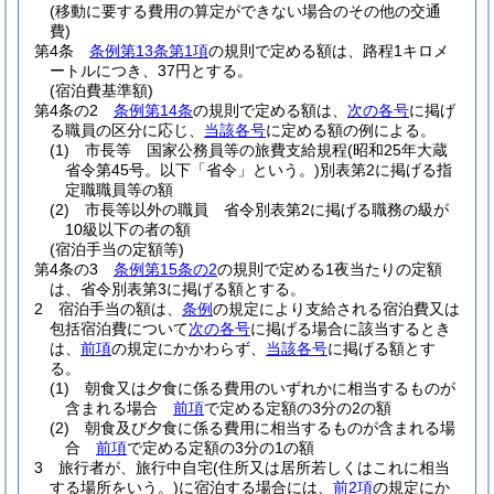
(移動に要する費用の算定ができない場合のその他の交通
費)
第4条
条例第13条第1項
の規則で定める額は、路程1キロメ
ートルにつき、37円とする。
(宿泊費基準額)
第4条の2
条例第14条
の規則で定める額は、
次の各号
に掲げ
る職員の区分に応じ、
当該各号
に定める額の例による。
(1)
市長等 国家公務員等の旅費支給規程
(昭和25年大蔵
省令第45号。以下「省令」という。)
別表第2に掲げる指
定職職員等の額
(2)
市長等以外の職員 省令別表第2に掲げる職務の級が
10級以下の者の額
(宿泊手当の定額等)
第4条の3
条例第15条の2
の規則で定める1夜当たりの定額
は、省令別表第3に掲げる額とする。
2
宿泊手当の額は、
条例
の規定により支給される宿泊費又は
包括宿泊費について
次の各号
に掲げる場合に該当するとき
は、
前項
の規定にかかわらず、
当該各号
に掲げる額とす
る。
(1)
朝食又は夕食に係る費用のいずれかに相当するものが
含まれる場合
前項
で定める定額の3分の2の額
(2)
朝食及び夕食に係る費用に相当するものが含まれる場
合
前項
で定める定額の3分の1の額
3
旅行者が、旅行中自宅
(住所又は居所若しくはこれに相当
する場所をいう。)
に宿泊する場合には、
前2項
の規定にか