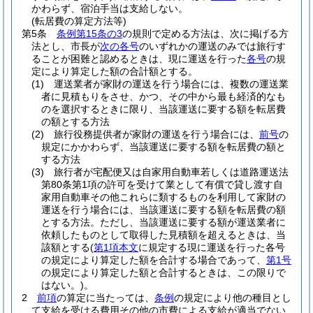
かわらず、宿泊手当は支給しない。
(転居費の算定方法等)
第5条
条例第15条の3
の規則で定める方法は、次に掲げる方
法とし、市長が
次の各号
のいずれかの運送のみでは旅行す
ることが困難と認めるときは、現に運送を行った
各号
の規
定により算定した額の合計額とする。
(1)
運送業者が家財の運送を行う場合には、複数の運送業
者に見積もりをさせ、かつ、その中から最も経済的なも
のを選択するときに限り、当該運送に要する額を転居費
の額とする方法
(2)
旅行役務提供者が家財の運送を行う場合には、
前号
の
規定にかかわらず、当該運送に要する額を転居費の額と
する方法
(3)
旅行者が宅配便又は自家用自動車若しくは道路運送法
第80条第1項の許可を受けて業として有償で貸し渡す自
家用自動車その他これらに類するものを利用して家財の
運送を行う場合には、当該運送に要する額を転居費の額
とする方法。
ただし、当該運送に要する額が運送業者に
依頼したものとして取得した見積額を超えるときは、当
該額とする
(
第1項本文
に規定する現に運送を行った各号
の規定により算定した額を合計する場合であって、
第1号
の規定により算定した額と合計するときは、この限りで
はない。)
。
2
前項
の算定に当たっては、
条例
の規定により他の種目とし
て支給を受ける費用その他の市費による支給が適当でない