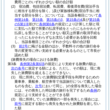
費用ごとのいずれか少ない額の合計額
(2)
宿泊費、包括宿泊費、転居費、着後滞在費
(宿泊手当
に相当する部分を除く。)
及び家族移転費
(宿泊手当に相
当する部分を除く。)
については、当該各種目について
条
例第14条
、
第15条
、
第15条の3
、
第15条の4
及び
第15条
の5第1項
並びに
条例第6条
の規定により計算した額と現
に支払った額で所要の払戻手続をとったにもかかわらず
払戻しを受けることができない額又は所要の取消手続を
とったにもかかわらずなお支払う必要がある額を比較
し、当該各種目ごとのいずれか少ない額の合計額
(3)
前2号
に掲げる金額のほか、手数料その他の旅行命令
等の変更等に伴い支給する必要があるものとして市長が
認めた額
(旅費喪失の場合における旅費)
第3条
条例第2条第6項
の規定により支給する旅費の額は、
次の各号
に規定する額による。
ただし、その額は、現に喪
失した旅費額を超えることができない。
(1)
現に所持していた旅費額
(交通手段を利用するための
乗車券、乗船券、航空券等で当該旅行について購入した
ものを含む。
次号
において同じ。)
の全部を喪失した場合
には、その喪失した時以後の旅行を完了するため
条例
の
規定により支給することができる額
(2)
現に所持していた旅費額の一部を喪失した場合には、
前号
に規定する額から喪失を免かれた旅費額を差し引い
た額