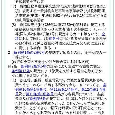
る旅館業を営む者
(7)
貨物自動車運送事業法
(平成元年法律第83号)
第7条第1
項に規定する一般貨物自動車運送事業者及び貨物利用運
送事業法
(平成元年法律第82号)
第55条第1項に規定する貨
物利用運送事業者
(8)
割賦販売法
(昭和36年法律第159号)
第31条に規定する
登録包括信用購入あっせん業者
(市との契約によりカード
等
(同法第2条第3項第1号に規定するカード等をいう。
次
項
において同じ。)
を
前各号
に掲げる者が提供する役務そ
の他の旅行に係る役務の対価の支払のみのために旅行者
に提供する場合に限る。)
2
条例第1条の2第6号
の規則で定めるものは、役務及びカー
ド等とする。
(旅行命令等の変更を受けた場合等における旅費)
第2条
条例第2条第5項
の規定により支給する旅費の額は、
条例第17条
の規定により旅費を支給する場合を除くほか、
次に掲げる金額とする。
(1)
鉄道賃、船賃、航空賃及びその他の交通費
(家族移転
費のうちこれらに相当する部分を含む。)
については、
条
例第10条第1項各号
、
第11条第1項各号
、
第12条第1項各
号
及び
第13条第1項各号
に掲げる各費用について、当該
各条及び
条例第6条
の規定により計算した額と現に支払っ
た額で所要の払戻手続をとったにもかかわらず払戻しを
受けることができない額又は所要の取消手続をとったに
もかかわらずなお支払う必要がある額を比較し、当該各