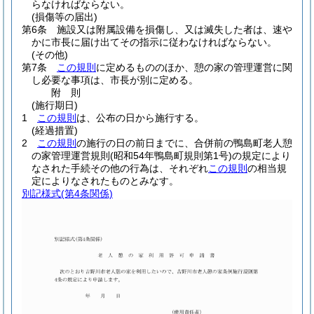
らなければならない。
(損傷等の届出)
第6条
施設又は附属設備を損傷し、又は滅失した者は、速や
かに市長に届け出てその指示に従わなければならない。
(その他)
第7条
この規則
に定めるもののほか、憩の家の管理運営に関
し必要な事項は、市長が別に定める。
附
則
(施行期日)
1
この規則
は、公布の日から施行する。
(経過措置)
2
この規則
の施行の日の前日までに、合併前の鴨島町老人憩
の家管理運営規則
(昭和54年鴨島町規則第1号)
の規定により
なされた手続その他の行為は、それぞれ
この規則
の相当規
定によりなされたものとみなす。
別記様式
(第4条関係)