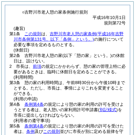
○吉野川市老人憩の家条例施行規則
平成16年10月1日
規則第72号
(趣旨)
第1条
この規則
は、
吉野川市老人憩の家条例
(平成16年吉野
川市条例第131号。以下「条例」という。)
の施行について
必要な事項を定めるものとする。
(休館日)
第2条
吉野川市老人憩の家
(以下「憩の家」という。)
の休館
日は、設けない。
2
市長は、
前項
の規定にかかわらず、憩の家の管理上特に必
要があるときは、臨時に休館日を定めることができる。
(利用時間)
第3条
憩の家の利用時間は、午前8時30分から午後10時まで
とする。
ただし、市長は、事情によりこれを変更すること
ができる。
(利用の申請)
第4条
条例第4条
の規定により憩の家の利用の許可を受けよ
うとする者は、老人憩いの家利用許可申請書
(
別記様式
)
を
市長に提出しなければならない。
(利用者の遵守事項)
第5条
条例第4条
の規定により憩の家の利用の許可を受けた
者は、
条例
及び
この規則
並びに市長が別に定める規律を守