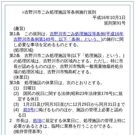
○吉野川市ごみ処理施設等条例施行規則
平成16年10月1日
規則第91号
(趣旨)
第1条
この規則は、
吉野川市ごみ処理施設等条例
(平成16年
吉野川市条例第149号。以下「条例」という。)
の施行に関
し必要な事項を定めるものとする。
(処理区域)
第2条
吉野川市ごみ処理施設等
(以下「処理施設」という。)
の処理区域は、吉野川市の区域内とする。
ただし、特に市
長が認めるもののほか、吉野川市鴨島一般廃棄物最終処分
場の処理区域は、吉野川市鴨島町とする。
(休業日)
第3条
処理施設の休業日は、次のとおりとする。
(1)
日曜日
(2)
国民の祝日に関する法律
(昭和23年法律第178号)
に規
定する休日
(3)
1月2日及び同月3日並びに12月29日から同月31日まで
(4)
前3号
に掲げるもののほか、施設の管理上必要と認め
る日
2
市長は、
前項
に規定する休業日に、処理施設の管理上特に
必要があるときは、臨時に業務を行うことができる。
(維持管理基準)