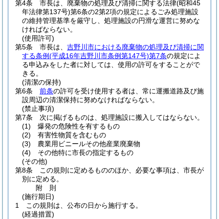
第4条
市長は、廃棄物の処理及び清掃に関する法律
(昭和45
年法律第137号)
第6条の2第2項の規定によるごみ処理施設
の維持管理基準を厳守し、処理施設の円滑な運営に努めな
ければならない。
(使用許可)
第5条
市長は、
吉野川市における廃棄物の処理及び清掃に関
する条例
(平成16年吉野川市条例第147号)
第7条
の規定によ
る申込みをした者に対しては、使用の許可をすることがで
きる。
(清潔の保持)
第6条
前条
の許可を受け使用する者は、常に運搬道路及び施
設周辺の清潔保持に努めなければならない。
(禁止事項)
第7条
次に掲げるものは、処理施設に搬入してはならない。
(1)
爆発の危険性を有するもの
(2)
有害性物質を含むもの
(3)
農業用ビニールその他産業廃棄物
(4)
その他特に市長の指定するもの
(その他)
第8条
この規則に定めるもののほか、必要な事項は、市長が
別に定める。
附
則
(施行期日)
1
この規則は、公布の日から施行する。
(経過措置)