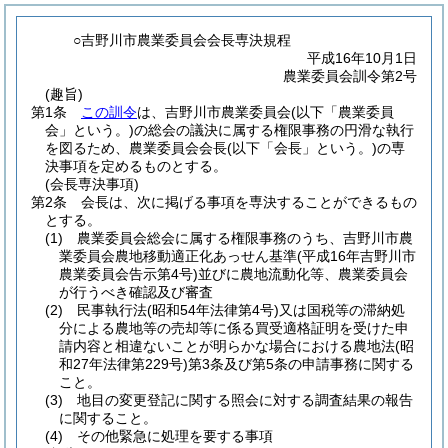
○吉野川市農業委員会会長専決規程
平成16年10月1日
農業委員会訓令第2号
(趣旨)
第1条
この訓令
は、吉野川市農業委員会
(以下「農業委員
会」という。)
の総会の議決に属する権限事務の円滑な執行
を図るため、農業委員会会長
(以下「会長」という。)
の専
決事項を定めるものとする。
(会長専決事項)
第2条
会長は、次に掲げる事項を専決することができるもの
とする。
(1)
農業委員会総会に属する権限事務のうち、吉野川市農
業委員会農地移動適正化あっせん基準
(平成16年吉野川市
農業委員会告示第4号)
並びに農地流動化等、農業委員会
が行うべき確認及び審査
(2)
民事執行法
(昭和54年法律第4号)
又は国税等の滞納処
分による農地等の売却等に係る買受適格証明を受けた申
請内容と相違ないことが明らかな場合における農地法
(昭
和27年法律第229号)
第3条及び第5条の申請事務に関する
こと。
(3)
地目の変更登記に関する照会に対する調査結果の報告
に関すること。
(4)
その他緊急に処理を要する事項