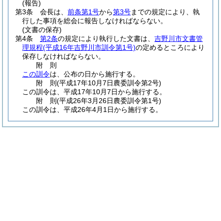
(報告)
第3条
会長は、
前条第1号
から
第3号
までの規定により、執
行した事項を総会に報告しなければならない。
(文書の保存)
第4条
第2条
の規定により執行した文書は、
吉野川市文書管
理規程
(平成16年吉野川市訓令第1号)
の定めるところにより
保存しなければならない。
附
則
この訓令
は、公布の日から施行する。
附
則
(平成17年10月7日
農委訓令第2号)
この訓令は、平成17年10月7日から施行する。
附
則
(平成26年3月26日
農委訓令第1号)
この訓令は、平成26年4月1日から施行する。