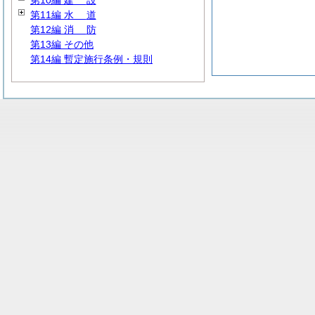
第10編
建
設
第11編
水
道
第12編
消
防
第13編 その他
第14編 暫定施行条例・規則