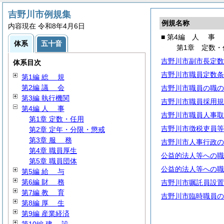
吉野川市例規集
例規名称
内容現在 令和8年4月6日
■ 第4編
人
事
体系
五十音
第1章 定数・
吉野川市副市長定数
体系目次
吉野川市職員定数条
第1編
総
規
第2編
議
会
吉野川市職員の職の
第3編 執行機関
吉野川市職員採用規
第4編
人
事
吉野川市職員人事取
第1章 定数・任用
吉野川市徴税吏員等
第2章 定年・分限・懲戒
第3章
服
務
吉野川市人事行政の
第4章 職員厚生
公益的法人等への職
第5章 職員団体
公益的法人等への職
第5編
給
与
第6編
財
務
吉野川市嘱託員設置
第7編
教
育
吉野川市臨時職員の
第8編
厚
生
第9編 産業経済